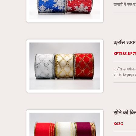
उत्सवों में एक 
में एक ग्लैमरस 
लाल जैसे रंगों
क्रॉस डायग
KF7583.KF7
क्रॉस डायगोनल
रंग के डिज़ाइन
साटन रिबन के आ
की चौड़ाई 2-1/2
सोने की किन
K03G