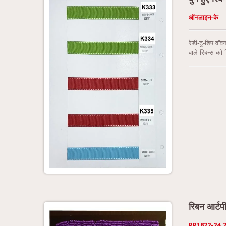
ऑनलाइन-के
रेडी-टू-शिप वॉव
वाले रिबन्स को
ताजे डिज़ाइन औ
रिबन आर्ट
PP1822-24_