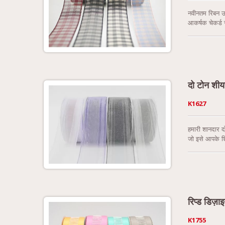
नवीनतम रिबन उत
आकर्षक चेकर्ड 
एक शानदार अनुभ
से चुनें। 1-1/
दो टोन शीय
K1627
हमारी शानदार द
जो इसे आपके शि
आपके रचनात्मक 
रिप्ड डिज़ा
K1755