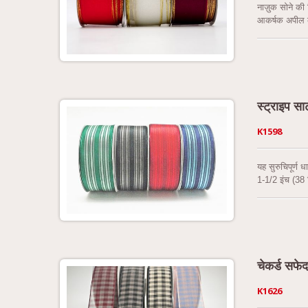
नाज़ुक सोने की
आकर्षक अपील क
में refinement 
स्ट्राइप स
K1598
यह सुरुचिपूर्ण
1-1/2 इंच (38 
नीला शामिल हैं
हों, यह रिबन कि
डिजाइन करने औ
चेकर्ड सफेद
K1626