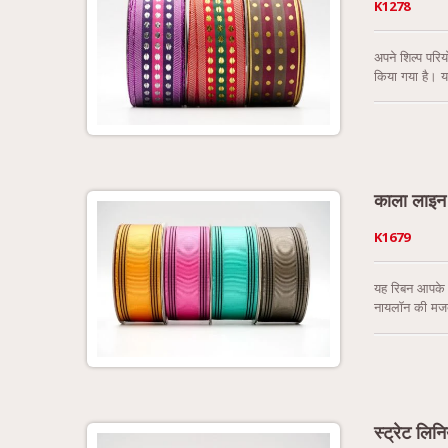
K1278
अपने शिल्प परिय
किया गया है। यह
जोड़ते हुए, रि
किया गया है, य
1/2 इंच (38 मि
काला लाइन 
K1679
यह रिबन आपके र
नायलॉन की मजबूत
रिबन न केवल टिक
टिफ़नी हरा, ग्
अनुमति देता है।
स्ट्रेट लिन