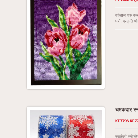
कोलाज एक कला रू
घरों, प्रकृति 
गए लेआउट पर स
जोड़ी जा सकती ह
चमकदार स्नो
KF7798.KF7
स्पार्कली स्नोफ्