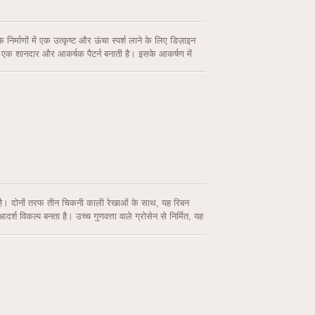
्माणों में एक उत्कृष्ट और ऊंचा स्पर्श लाने के लिए डिज़ाइन
, जो एक शानदार और आकर्षक पैटर्न बनाती है। इसके आकर्षण में
ं। इस रिबन को अत्यधिक देखभाल और विवरण पर ध्यान देकर तैयार
पको आपके अवसर या थीम के अनुसार विकल्प प्रदान करता है। 1-
ा है।
या है। दोनों तरफ तीन चिकनी काली रेखाओं के साथ, यह रिबन
श विकल्प बनता है। उच्च गुणवत्ता वाले ग्रोसेन से निर्मित, यह
12 रंगों की शानदार पैलेट में उपलब्ध, जिसमें धुएँ का गुलाबी,
ने प्रोजेक्ट के थीम या शैली के साथ मेल या विपरीत करने की
प्रदान करता है।