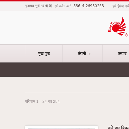
886-4-26930268
हमें कॉल करें
पूछताछ सूची खोलें
(
0
)
हमे ईमेल क
मुख पृष्ठ
कंपनी
उत्पाद
परिणाम 1 - 24 का 284
बुने हुए 