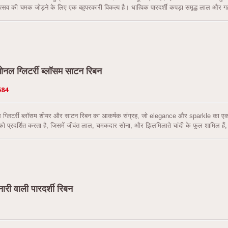
उत्सव की चमक जोड़ने के लिए एक बहुपरकारी विकल्प है। धात्विक पारदर्शी कपड़ा समृद्ध लाल और गहर
स्पर्श जोड़ता है। इसके अलावा, हमारे संग्रह में क्लासिक सफेद और जीवंत लाल रंग के सादा बुनाई स
 में साटन विकल्प भी हैं, जो आपको अपनी रचनात्मकता को उजागर करने की अनुमति देते हैं।
ोनल ग्लिटर्री ब्लॉसम साटन रिबन
584
 ग्लिटर्री ब्लॉसम शीयर और साटन रिबन का आकर्षक संग्रह, जो elegance और sparkle का एकदम 
 को प्रदर्शित करता है, जिसमें जीवंत लाल, चमकदार सोना, और झिलमिलाते चांदी के फूल शामिल है
धार के लिए लाल, सफेद और क्रीम सहित तीन आकर्षक रंगों के साथ, आपके पास शानदार और ध्यान 
" (65 मिमी) है, जो जटिल फूल के पैटर्न को प्रदर्शित करने के लिए पर्याप्त स्थान प्रदान करती है।
ारी वाली पारदर्शी रिबन