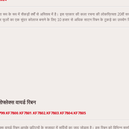
प के रूप में सैकड़ों वर्षों से अस्तित्व में है। इस प्रकार की कला रचना की लोकप्रियता 20वीं सद
और फूलों का एक सुंदर कोलाज बनाने के लिए 10 हजार से अधिक साटन रिबन के टुकड़े का उपयोग किया
ावधानीपूर्वक चिपकाकर एक जीवंत और वास्तविकता के करीब का प्रतिनिधित्व तैयार किया है। गह
ै, जिससे प्रत्येक टुकड़ा अद्वितीय और व्यक्तिगत बनता है।
फ्लेक्स वायर्ड रिबन
799.KF7800.KF7801.KF7802.KF7803.KF7804.KF7805
लेक्स वायर्ड रिबन आपके छुट्टियों के सजावट में सर्दियों का जादू जोड़ता है। इस रिबन को विभिन्न सुरु