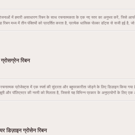
ोजनाओं में हमारी असाधारण रिबन के साथ रचनात्मकता के एक नए स्तर का अनुभव करें, जिसे आपके निर
 रिबन मध्य में तीन पंक्तियों को प्रदर्शित करता है, प्रत्येक धात्विक पोल्का डॉट्स से सजी हुई है
बन दोनों तरफ तिरछी रेखाएँ प्रदर्शित करता है, जो इसे एक गतिशील और स्टाइलिश आकर्षण देती है
ह विभिन्न रंग संयोजनों में उपलब्ध है, जिसमें बैंगनी और गुलाबी, लाल और हरा शामिल हैं, जो आ
मी) की चौड़ाई के साथ, यह रिबन आपकी रचनात्मकता को चमकने के लिए पर्याप्त स्थान प्रदान करत
ग्रोसग्रेन रिबन
चनात्मक प्रोजेक्ट्स में एक स्पर्श की सुंदरता और बहुपरकारीता जोड़ने के लिए डिज़ाइन किया ग
ी और पॉलिएस्टर की नरमी को मिलाता है, जिससे यह विभिन्न प्रकार के अनुप्रयोगों के लिए एक आदर्
ाऊ है बल्कि इसमें एक बनावट वाली फिनिश भी है जो आपके डिज़ाइन में परिष्कार का तत्व जोड़ती है। 
रे, हल्का भूरा, मैरून, बैंगनी, नीला, लाल, पीला, हरा, सफेद और लाल शामिल हैं, यह रिबन आपको अप
 1-1/2 इंच (38 मिमी) चौड़ाई में मापते हुए, यह आकर्षक डिज़ाइन बनाने के लिए पर्याप्त सतह क्षेत्र 
ियर डिज़ाइन ग्रोसेन रिबन