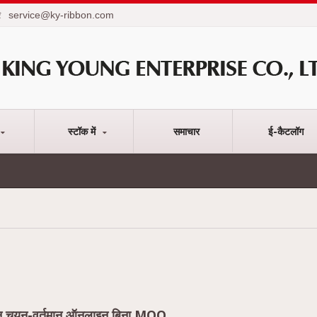
service@ky-ribbon.com
रे
स्टॉक में
समाचार
ई-कैटलॉग
रिबन चयन-वर्तमान ऑनलाइन बिना MOQ