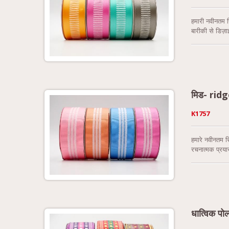
हमारी नवीनतम र
बारीकी से डिज़
पॉलिश उपस्थिति
गारंटी देता है। 
1/2 इंच (38 मि
मिड- rid
K1757
हमारे नवीनतम र
रचनात्मक प्रया
करता है। ग्रोसे
धात्विक पो