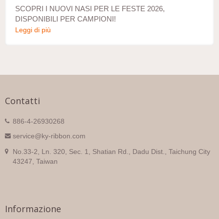
SCOPRI I NUOVI NASI PER LE FESTE 2026,
DISPONIBILI PER CAMPIONI!
Leggi di più
Contatti
886-4-26930268
service@ky-ribbon.com
No.33-2, Ln. 320, Sec. 1, Shatian Rd., Dadu Dist., Taichung City
43247, Taiwan
Informazione