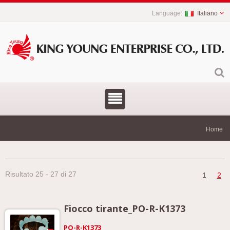
Italiano
Home
Risultato 25 - 27 di 27
1
2
Fiocco tirante_PO-R-K1373
PO-R-K1373