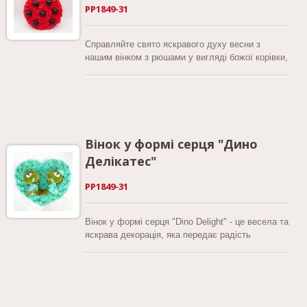
PP1849-31
Справляйте свято яскравого духу весни з
нашим вінком з рюшами у вигляді божої корівки,
який стане чудовим доповненням до будь-якої
сезонної декорації. Виготовлений з яскравих
червоних рюшевих атласних стрічок і
доповнений сміливими стрічками з грубого
полотна, цей вінок майстерно сформований у
милий дизайн божої корівки, доповнений милими
Вінок у формі серця "Дино
вусиками та чарівними чорними плямами.
Делікатес"
PP1849-31
Вінок у формі серця "Dino Delight" - це весела та
яскрава декорація, яка передає радість
дитинства завдяки своєму ігровому дизайну та
чарівним елементам. Створений з шарів
гросгрейнових стрічок різної ширини, цей вінок у
формі серця демонструє приємну суміш
зелених і блакитних відтінків, створюючи свіжий