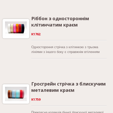
Виготовлена з високоякісної поліестерової
тканини, вона відрізняється міцністю та
розкішною текстурою. Завдяки ширині 7/8
дюйма (21 мм) вона є ідеальним розміром для
Ріббон з одностороннім
широкого спектру творчих застосувань.
клітинчатим краєм
K1762
Одностороння стрічка з клітинкою з трьома
лініями з іншого боку є справжнім втіленням
стилю та креативності, з унікальним дизайном,
який додає нотку вишуканості будь-якому
проекту. Виготовлений з високоякісної
грубоволокнистої поліестерової тканини, він
пропонує довговічність і розкішну текстуру. З
шириною 7/8 дюйма (21 мм) це ідеальний розмір
Гросгрейн стрічка з блискучим
для різних творчих застосувань. Різнобарвна
металевим краєм
стрічка з одностороннім клітинним краєм і
трьома лініями з іншого боку доступна в
K1759
приголомшливому виборі з дванадцяти кольорів,
включаючи класичні відтінки, такі як білий,
кремовий і рожевий, а також яскраві кольори,
Прекрасна колекція бічної блискучої металевої