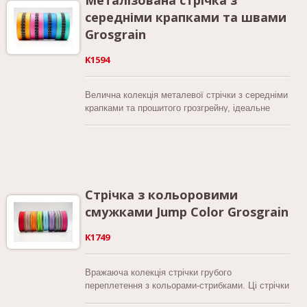
бірюзовий, червоний, жовтий, оранжевий,
середніми крапками та швами
слонову кістку та білий, ви можете знайти
ідеальний відтінок для покращення ваших
Grosgrain
творчих проектів. Ширина цього стрічки
становить 1-1/2 дюйма (38 мм), що надає
K1594
сміливий і привабливий елемент для
підвищення будь-якого дизайну.
Велична колекція металевої стрічки з середніми
крапками та прошитого грозгрейну, ідеальне
поєднання стилю та універсальності. Ця стрічка
має класичну текстуру грубого шнура з обох
сторін, з привабливим дизайном у вигляді
крапок і стібків, що проходить посередині.
Доступний у 12 захоплюючих кольорах, дизайн
з золотими крапками та стібками пропонує
Стрічка з кольоровими
відтінки, такі як помаранчевий, яскраво-рожевий,
смужками Jump Color Grosgrain
королівський синій, яблучно-зелений, світло-
коричневий, світло-помаранчевий та темно-
K1749
червоний фіолетов Тим часом, дизайн з
срібними крапками та стібками представляє
кольори, такі як жовтий, синій, зелений, білий,
Вражаюча колекція стрічки грубого
червоний, оранжевий, рожевий, королівський
переплетення з кольорами-стрибками. Ці стрічки
синій, яблучний зелений, світло-сірий, світло-
мають захоплюючий дизайн з двома яскравими
оранжевий та темно-червоний. З розміром 1-1/2"