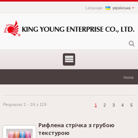
українська
Home
Результат 1 - 24 з 119
1
2
3
4
5
Рифлена стрічка з грубою
текстурою