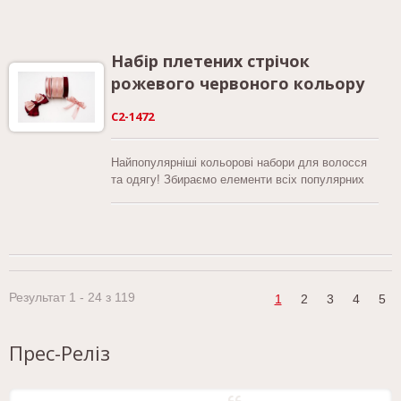
Набір плетених стрічок
рожевого червоного кольору
C2-1472
Найпопулярніші кольорові набори для волосся
та одягу! Збираємо елементи всіх популярних
товарів в одному, атласна стрічка, прозора
стрічка та грубошерша стрічка! Що ще ви
шукаєте в плетених стрічках.
Результат 1 - 24 з 119
1
2
3
4
5
Прес-Реліз