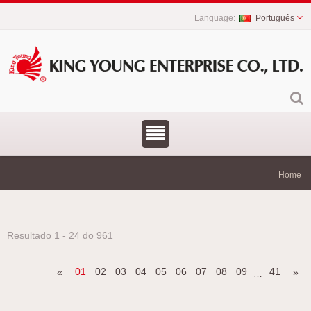
Português
Home
Resultado 1 - 24 do 961
01
02
03
04
05
06
07
08
09
41
«
»
…