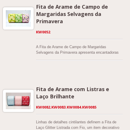
Fita de Arame de Campo de
Margaridas Selvagens da
Primavera
KW0052
A Fita de Arame de Campo de Margaridas
Selvagens da Primavera apresenta encantadoras
flores de margarida impressas em um tecido de
juta sintética texturizada, criando um visual
primaveril brilhante e natural. Este design está
disponível em 11 cores: Branco, Creme, Denim,
Rosa, Amarelo, Roxo, Azul Claro, Marrom Claro,
Caqui, Verde Maçã e Preto, permitindo que
Fita de Arame com Listras e
designers e varejistas combinem diferentes temas
Laço Brilhante
sazonais e estilos decorativos. As bordas com
arame oferecem excelente flexibilidade para moldar
KW0082.KW0083.KW0084.KW0085
laços e manter designs estruturados.
Linhas de detalhes cintilantes definem a Fita de
Laço Glitter Listrada com Fio, um item decorativo