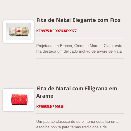
escolha para guirlandas, laços, decoração de mesa
e embalagens de presente com tema de outono. A
borda xadrez adiciona um acento sazonal distinto.
Fita de Natal Elegante com Fios
KF9975.KF9976.KF9977
Projetada em Branco, Creme e Marrom Claro, esta
fita destaca um delicado motivo de árvore de Natal
que realça tanto temas festivos tradicionais quanto
modernos. A combinação de juta sintética e juta
metálica cria uma textura rica com um brilho sutil,
perfeita para guirlandas, laços e embalagens de
presentes de luxo.
Fita de Natal com Filigrana em
Arame
KF9935.KF9936
Um padrão clássico de scroll torna esta fita uma
escolha bonita para temas tradicionais de