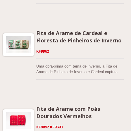
artesanato natalino. O detalhado motivo de filigrana
se encaixa perfeitamente na decoração de festas,
embalagens e arranjos florais.
Fita de Arame de Cardeal e
Floresta de Pinheiros de Inverno
KF9962
Uma obra-prima com tema de inverno, a Fita de
Arame de Pinheiro de Inverno e Cardeal captura
perfeitamente uma cena de feriado serena. O
tecido de juta falsa confere à fita singular uma
textura desejável, proporcionando uma base
maravilhosamente rústica para a paisagem
impressa. A largura de 2,5 polegadas é ideal para
criar laços grandiosos e acentos volumosos,
Fita de Arame com Poás
garantindo que o design detalhado seja altamente
Dourados Vermelhos
visível. Esta fita apresenta uma cena contínua de
ramos de pinheiro cobertos de neve, acentuada
KF9892.KF9893
pela presença marcante de cardeais vermelhos