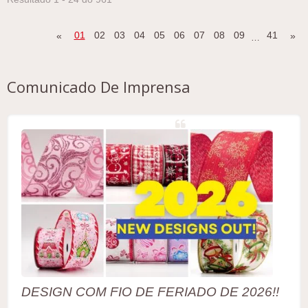
movimento e charme, tornando-o ideal para árvores
de Natal, embalagens, guirlandas e artesanato feito
à mão.
01
02
03
04
05
06
07
08
09
41
«
»
…
Comunicado De Imprensa
DESIGN COM FIO DE FERIADO DE 2026!!