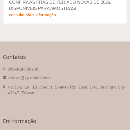
CONFIRA AS FITAS DE FERIADO NOVAS DE 2026,
DISPONÍVEIS PARA AMOSTRAS!
consulte Mais informação
Contatos
886-4-26930268
service@ky-ribbon.com
No.33-2, Ln. 320, Sec. 1, Shatian Rd., Dadu Dist., Taichung City
43247, Taiwan
Em formação