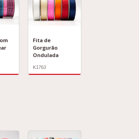
com
Fita de
ear
Gorgurão
Ondulada
K1763