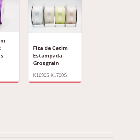
tim
s
Fita de Cetim
as
Estampada
Grosgrain
K1699S.K1700S