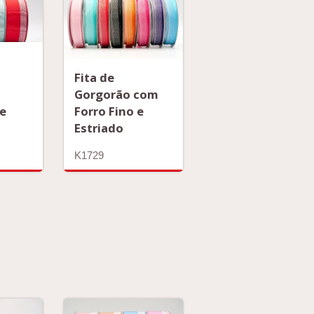
Fita de
Gorgorão com
de
Forro Fino e
Estriado
K1729