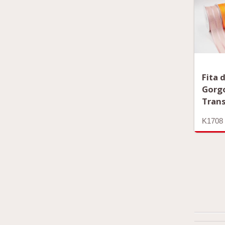
Fita 
Gorg
Tran
K1708