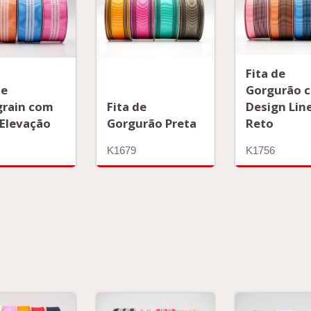
Fita de
de
Gorgurão 
grain com
Fita de
Design Lin
 Elevação
Gorgurão Preta
Reto
K1679
K1756