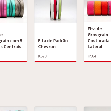
Fita de
de
Grosgrain
rain com 5
Fita de Padrão
Costurada
as Centrais
Chevron
Lateral
K578
K584