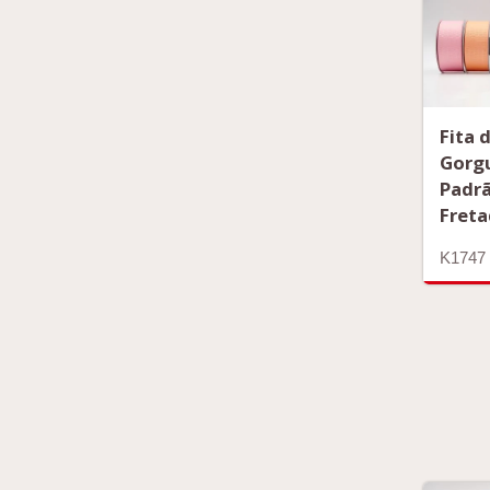
Fita 
Gorg
Padr
Fret
K1747