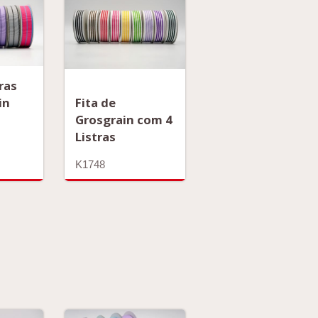
tras
in
Fita de
Grosgrain com 4
s
Listras
K1748