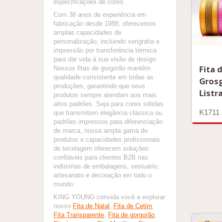
especificações de cores.
Com 38 anos de experiência em
fabricação desde 1988, oferecemos
amplas capacidades de
personalização, incluindo serigrafia e
impressão por transferência térmica
para dar vida à sua visão de design.
Fita 
Nossos fitas de gorgorão mantêm
qualidade consistente em todas as
Grosg
produções, garantindo que seus
Listr
produtos sempre atendam aos mais
altos padrões. Seja para cores sólidas
K1711
que transmitem elegância clássica ou
padrões impressos para diferenciação
de marca, nossa ampla gama de
produtos e capacidades profissionais
de tecelagem oferecem soluções
confiáveis para clientes B2B nas
indústrias de embalagens, vestuário,
artesanato e decoração em todo o
mundo.
KING YOUNG convida você a explorar
nosso
Fita de Natal
,
Fita de Cetim
,
Fita Transparente
,
Fita de gorgorão
,