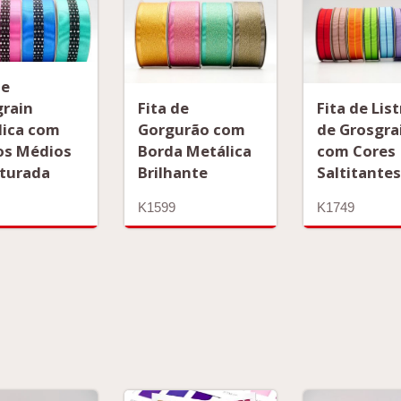
de
grain
Fita de
Fita de Lis
lica com
Gorgurão com
de Grosgra
os Médios
Borda Metálica
com Cores
sturada
Brilhante
Saltitante
K1599
K1749