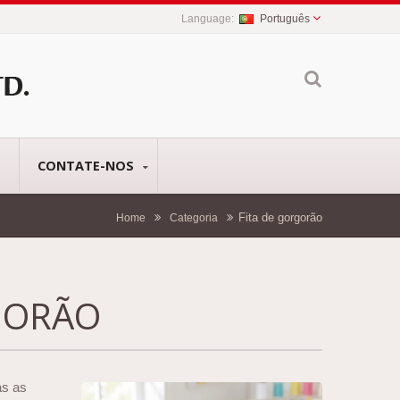
Português
O
CONTATE-NOS
Fita de gorgorão
Home
Categoria
GORÃO
as as