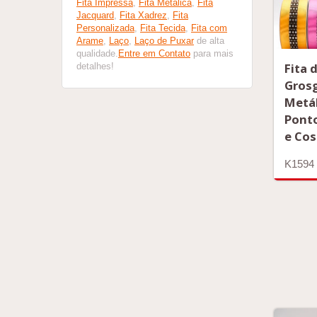
Fita Impressa
,
Fita Metálica
,
Fita
Jacquard
,
Fita Xadrez
,
Fita
Personalizada
,
Fita Tecida
,
Fita com
Arame
,
Laço
,
Laço de Puxar
de alta
qualidade.
Entre em Contato
para mais
Fita 
detalhes!
Gros
Metá
Pont
e Co
K1594