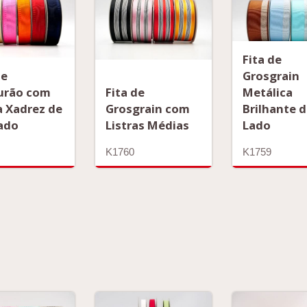
Fita de
de
Grosgrain
urão com
Fita de
Metálica
 Xadrez de
Grosgrain com
Brilhante 
ado
Listras Médias
Lado
K1760
K1759