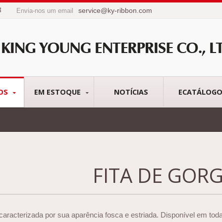
8
service@ky-ribbon.com
Envia-nos um email
OS
EM ESTOQUE
NOTÍCIAS
ECATÁLOG
FITA DE GOR
caracterizada por sua aparência fosca e estriada. Disponível em tod