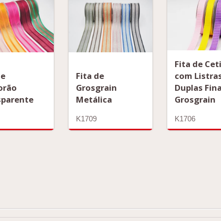
Fita de Ce
com Listra
de
Fita de
Duplas Fin
orão
Grosgrain
Grosgrain
sparente
Metálica
K1706
K1709