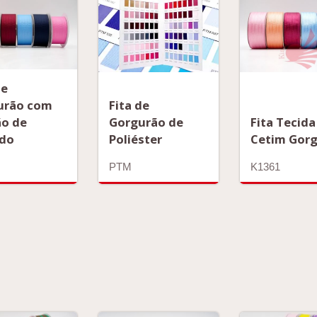
de
urão com
Fita de
ão de
Fita Tecida
Gorgurão de
ado
Cetim Gor
Poliéster
K1361
PTM