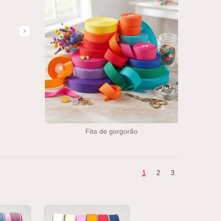
Fita de gorgorão
1
2
3