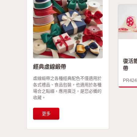
復活
經典虛線緞帶
帶
虛線緞帶之各種經典配色不僅適用於
PR424
各式禮品、食品包裝，也適用於各種
場合之點綴，應用廣泛，是您必備的
收藏。
更多