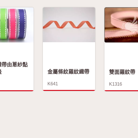
織帶由蔥紗點
金屬條紋羅紋織帶
緣
雙面羅紋帶
K641
K1316