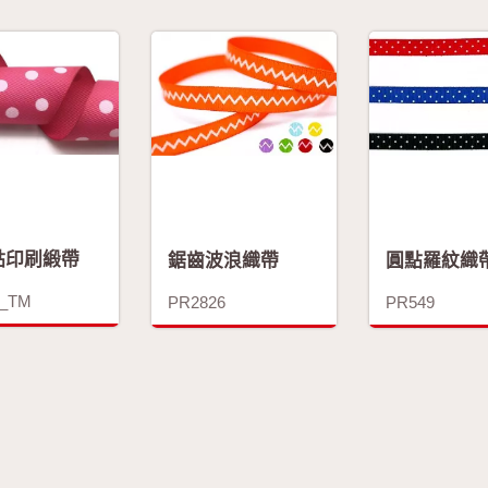
點印刷緞帶
圓點羅紋織
鋸齒波浪織帶
4_TM
PR549
PR2826