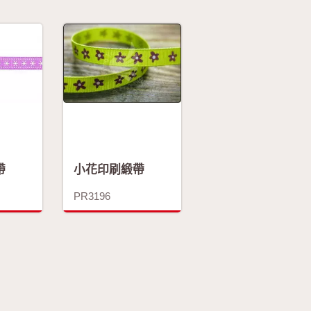
帶
小花印刷緞帶
PR3196