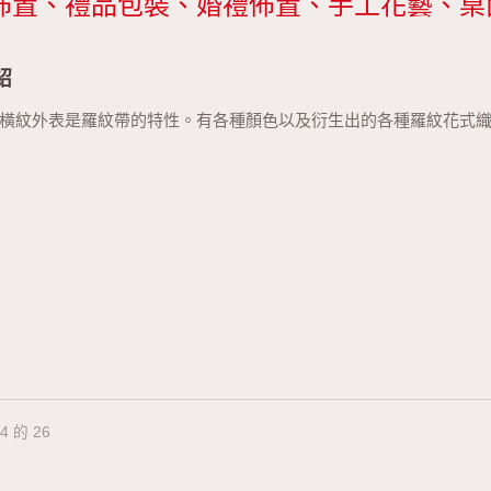
佈置、禮品包裝、婚禮佈置、手工花藝、桌
紹
橫紋外表是羅紋帶的特性。有各種顏色以及衍生出的各種羅紋花式
24 的 26