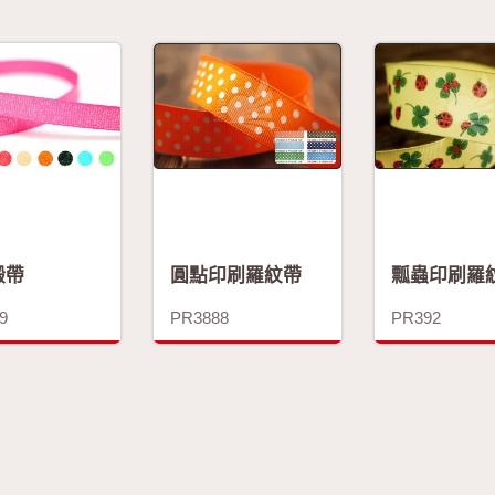
緞帶
圓點印刷羅紋帶
瓢蟲印刷羅
9
PR3888
PR392