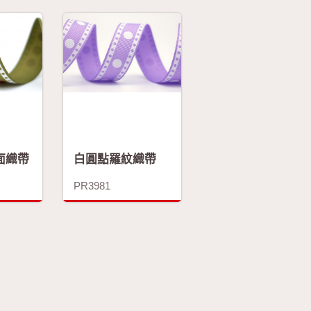
面織帶
白圓點羅紋織帶
PR3981