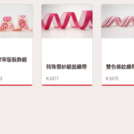
節窄版裝飾緞
特殊雪紗緞面織帶
雙色條紋織
3
K1677
K1675