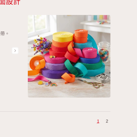
面設計
織帶。
1
2