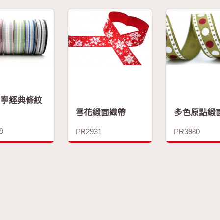
丹寧經典條紋
雪花緞面織帶
多色原點緞
9
PR2931
PR3980