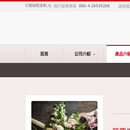
886-4-26930268
撥打服務專線
打開詢問清單
(
0
)
通過
首頁
公司介紹
產品介