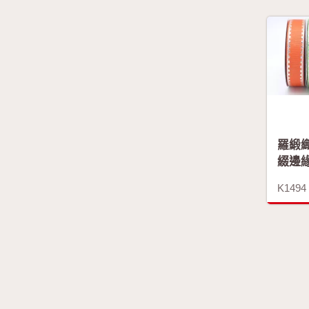
羅緞
綴邊
K1494