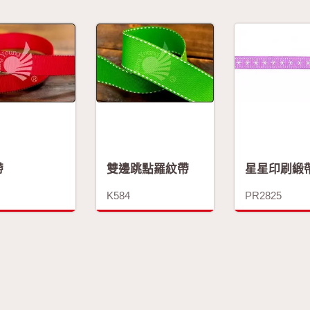
帶
雙邊跳點羅紋帶
星星印刷緞
K584
PR2825