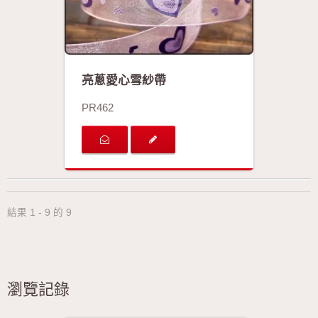
亮蔥愛心雪紗帶
PR462
結果 1 - 9 的 9
瀏覽記錄