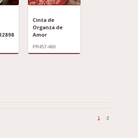
Cinta de
Organza de
PR2898
Amor
PR457-460
1
2