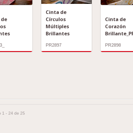
Cinta de
 de
Círculos
Cinta de
los
Múltiples
Corazón
antes
Brillantes
Brillante_
3_
PR2897
PR2898
 1 - 24 de 25