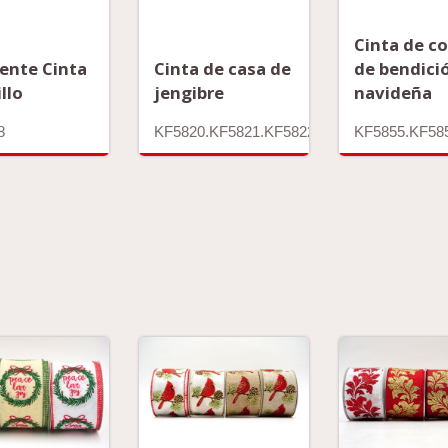
Cinta de c
ente Cinta
Cinta de casa de
de bendici
illo
jengibre
navideña
8
KF5820.KF5821.KF5822
KF5855.KF58