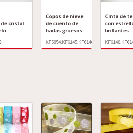
Copos de nieve
Cinta de te
 de cristal
de cuento de
con estrell
elo
hadas gruesos
brillantes
3
KF5854.KF6145.KF6146.KF6147.KF6150
KF6148.KF61