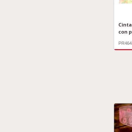
Cinta
con p
PR464