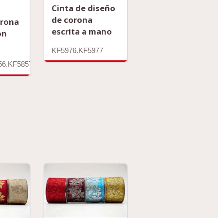
Cinta de diseño
de corona
orona
escrita a mano
ón
KF5976.KF5977
56.KF5857