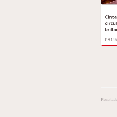
Cinta
círcu
brill
PR145
Resultado