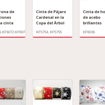
rona de
Cinta de Pájaro
Cinta de h
ciones
Cardenal en la
de acebo
a cinta
Copa del Árbol
brillantes
1.KF6072.KF6073.KF6074.KF6075
KF5754, KF5755
KF6036