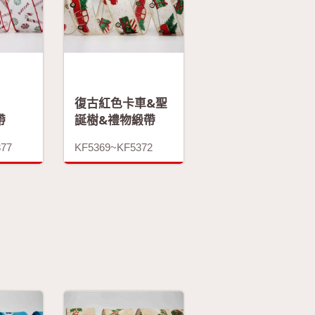
復古紅色卡車&聖
帶
誕樹&禮物緞帶
377
KF5369~KF5372