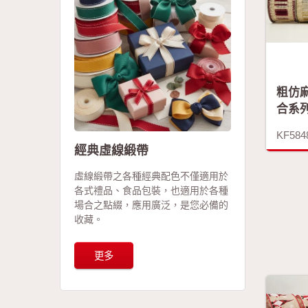
粗仿
合系
KF584
經典虛線緞帶
虛線緞帶之各種經典配色不僅適用於
各式禮品、食品包裝，也適用於各種
場合之點綴，應用廣泛，是您必備的
收藏。
更多