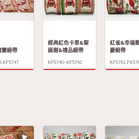
經典紅色卡車&聖
紅雀&幸福
精靈緞帶
誕樹&禮品緞帶
慶緞帶
6.KF5747
KF5740~KF5742
KF5761.FK57