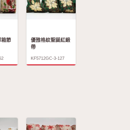
郵箱節
優雅格紋聖誕紅緞
帶
62
KF5712GC-3-127