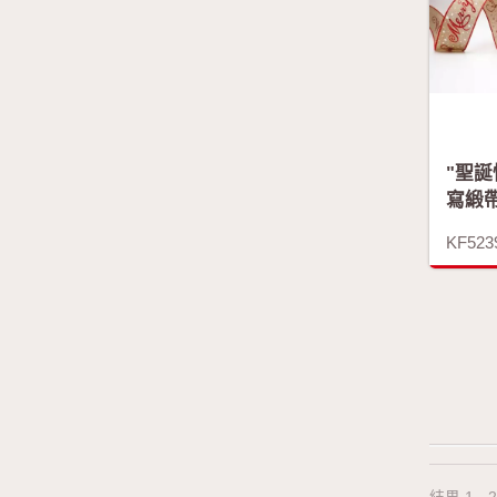
"聖誕
寫緞
KF523