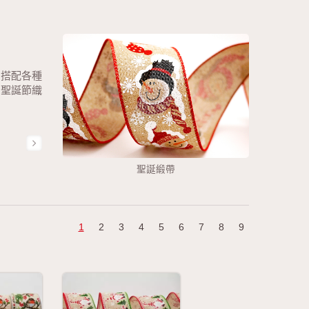
，搭配各種
的聖誕節織
聖誕緞帶
1
2
3
4
5
6
7
8
9