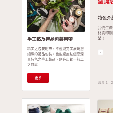
聖誕
特色介
我們生產
材質印刷
手工藝及禮品包裝用帶
帶！
精美之包裝用帶，不僅能完美展現您
細緻的禮品包裝，也能適度點綴您深
具特色之手工藝品，創造出獨一無二
之質感。
更多
結果 1 - 