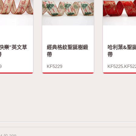
快樂"英文草
經典格紋聖誕樹緞
哈利葉&聖
帶
帶
帶
9
KF5229
KF5225.KF52