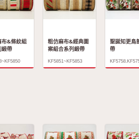
麻布&條紋組
粗仿麻布&經典圖
聖誕知更鳥
列緞帶
案組合系列緞帶
帶
8~KF5850
KF5851~KF5853
KF5758.KF57