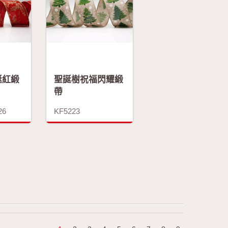
誕紅緞
聖誕樹祝福閃耀緞
帶
26
KF5223