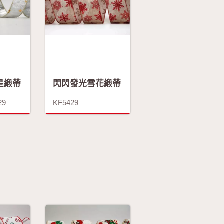
星緞帶
閃閃發光雪花緞帶
29
KF5429