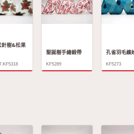
松針樹&松果
聖誕樹手繪緞帶
孔雀羽毛繽
7.KF5318
KF5289
KF5273