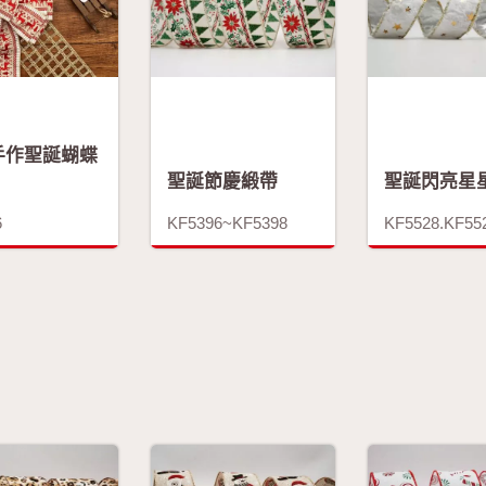
手作聖誕蝴蝶
聖誕節慶緞帶
聖誕閃亮星
6
KF5396~KF5398
KF5528.KF55