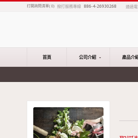
886-4-26930268
撥打服務專線
打開詢問清單
(
0
)
通過
首頁
公司介紹
產品介