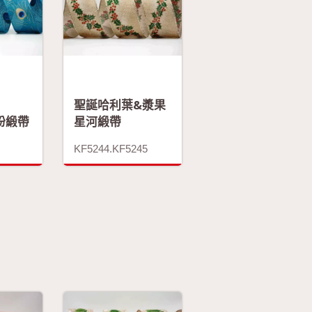
聖誕哈利葉&漿果
紛緞帶
星河緞帶
KF5244.KF5245