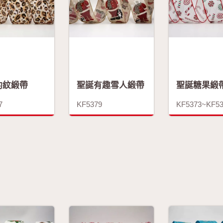
豹紋緞帶
聖誕有趣雪人緞帶
聖誕糖果緞
7
KF5379
KF5373~KF5