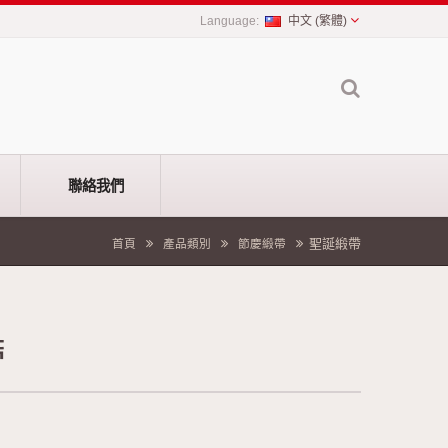
中文 (繁體)
聯絡我們
聖誕緞帶
首頁
產品類別
節慶緞帶
帶