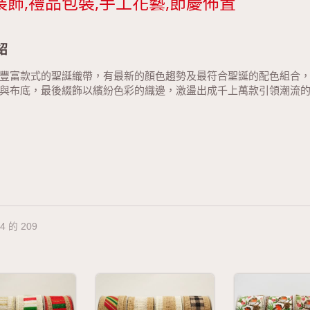
裝飾,禮品包裝,手工花藝,節慶佈置
紹
豐富款式的聖誕織帶，有最新的顏色趨勢及最符合聖誕的配色組合
與布底，最後綴飾以繽紛色彩的織邊，激盪出成千上萬款引領潮流
24 的 209