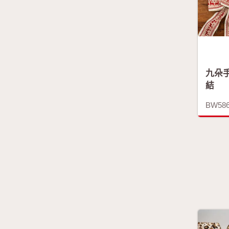
九朵
結
BW58