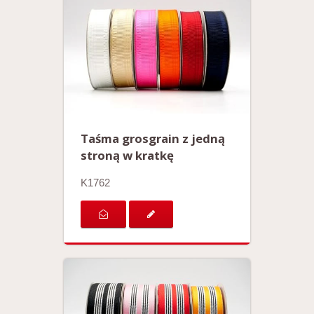
Taśma grosgrain z jedną
stroną w kratkę
K1762