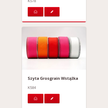
K578
Szyta Grosgrain Wstążka
K584