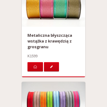
Metaliczna błyszcząca
wstążka z krawędzią z
grosgranu
K1599