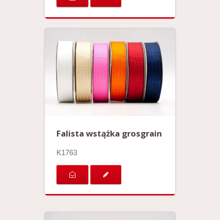
Falista wstążka grosgrain
K1763