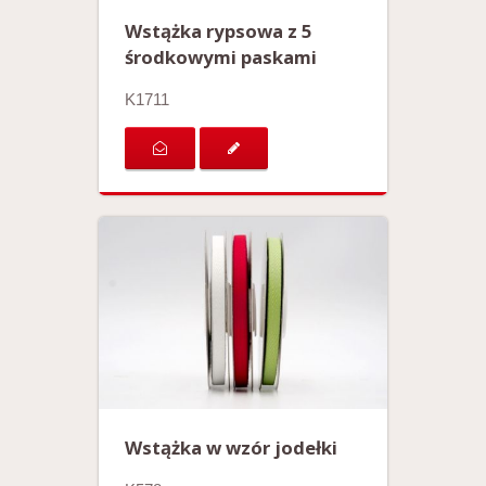
Wstążka rypsowa z 5
środkowymi paskami
K1711
Wstążka w wzór jodełki