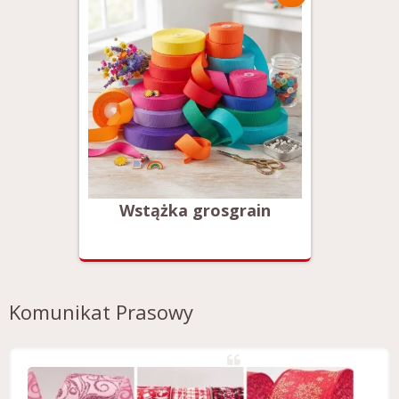
in
Wstążka grosgrain
Ws
Komunikat Prasowy