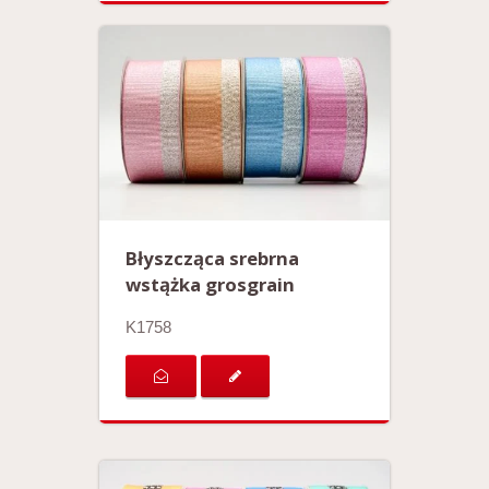
Błyszcząca srebrna
wstążka grosgrain
K1758