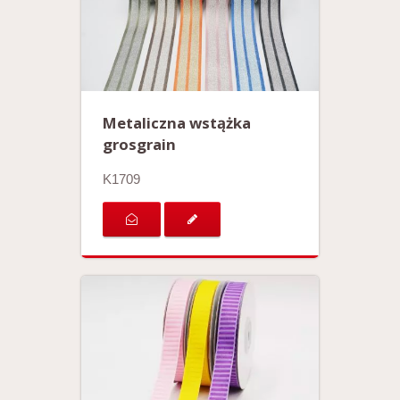
Metaliczna wstążka
grosgrain
K1709