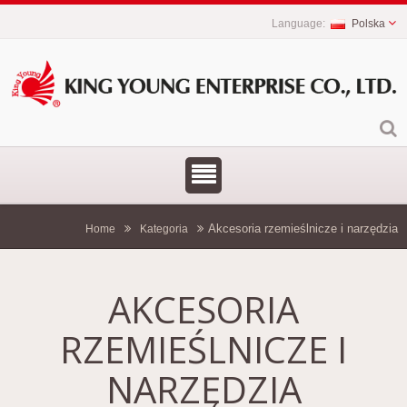
Polska
Akcesoria rzemieślnicze i narzędzia
Home
Kategoria
AKCESORIA
RZEMIEŚLNICZE I
NARZĘDZIA