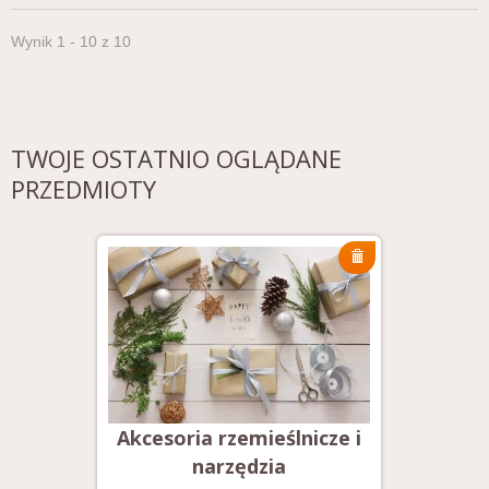
Wynik 1 - 10 z 10
TWOJE OSTATNIO OGLĄDANE
PRZEDMIOTY
cze i
Akcesoria rzemieślnicze i
Akces
narzędzia