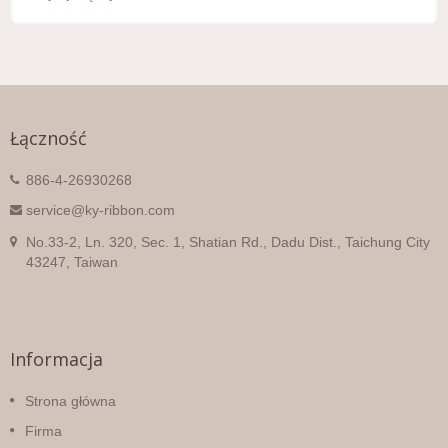
Łączność
886-4-26930268
service@ky-ribbon.com
No.33-2, Ln. 320, Sec. 1, Shatian Rd., Dadu Dist., Taichung City
43247, Taiwan
Informacja
Strona główna
Firma