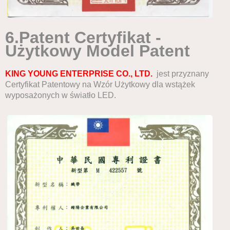
6.
P
atent
C
ertyfikat
-
Użytkowy
M
odel
P
atent
KING YOUNG ENTERPRISE CO., LTD.
jest
przyznany
Certyfikat Patentowy na Wzór Użytkowy dla wstążek
wyposażonych w światło LED.