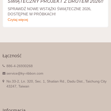
ŚWIĄTECZNY PROJEKT Z DRUTEM 2026!!
SPRAWDŹ NOWE WSTĄŻKI ŚWIĄTECZNE 2026,
DOSTĘPNE W PRÓBKACH!
Czytaj więcej
Łączność
886-4-26930268
service@ky-ribbon.com
No.33-2, Ln. 320, Sec. 1, Shatian Rd., Dadu Dist., Taichung City
43247, Taiwan
Informacja