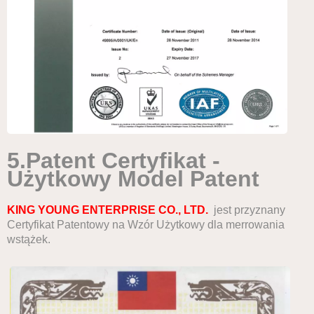
5.
P
atent
C
ertyfikat
-
Użytkowy
M
odel
P
atent
KING YOUNG ENTERPRISE CO., LTD.
jest
przyznany
Certyfikat Patentowy na Wzór Użytkowy dla merrowania
wstążek.