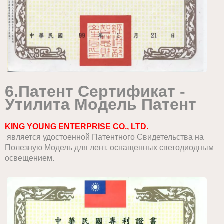
6.
П
атент
С
ертификат
-
Утилита
М
одель
П
атент
KING YOUNG ENTERPRISE CO., LTD.
является
удостоенной Патентного Свидетельства на
Полезную Модель для лент, оснащенных светодиодным
освещением.