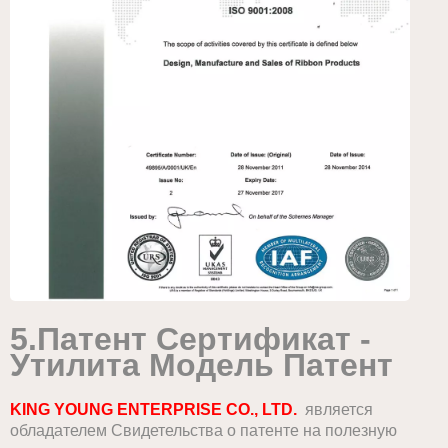
5.
П
атент
С
ертификат
-
Утилита
М
одель
П
атент
KING YOUNG ENTERPRISE CO., LTD.
является
обладателем Свидетельства о патенте на полезную