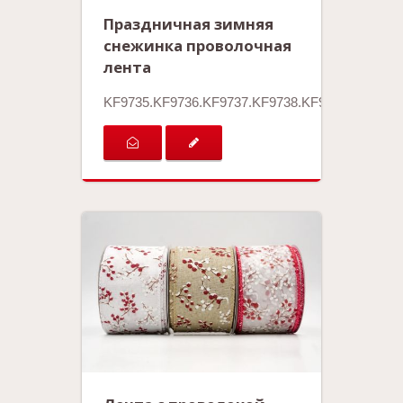
Праздничная зимняя
снежинка проволочная
лента
KF9735.KF9736.KF9737.KF9738.KF9739.KF9740