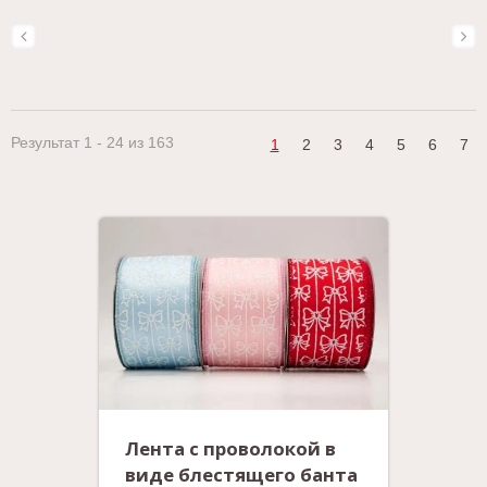
Результат 1 - 24 из 163
1
2
3
4
5
6
7
Лента с проволокой в
виде блестящего банта