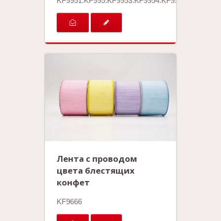
KF9951.KF995.KF9953.KF9954.KF9955
Лента с проводом
цвета блестящих
конфет
KF9666