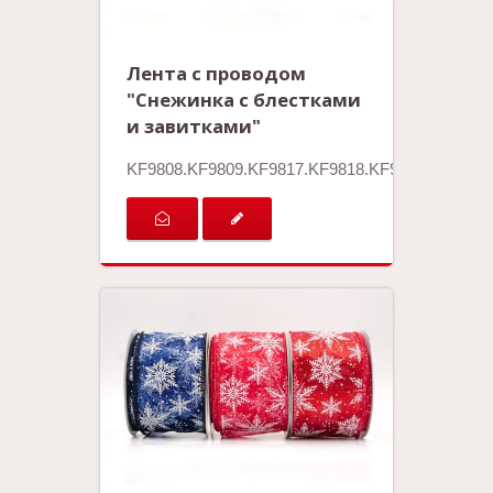
Лента с проводом
"Снежинка с блестками
и завитками"
KF9808.KF9809.KF9817.KF9818.KF9819.KF9820