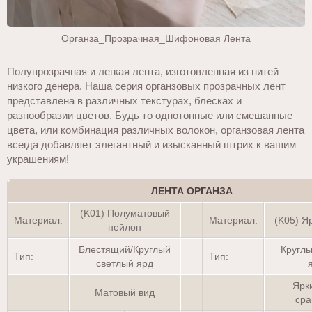
Органза_Прозрачная_Шифоновая Лента
Полупрозрачная и легкая лента, изготовленная из нитей
низкого денера. Наша серия органзовых прозрачных лент
представлена в различных текстурах, блесках и
разнообразии цветов. Будь то однотонные или смешанные
цвета, или комбинация различных волокон, органзовая лента
всегда добавляет элегантный и изысканный штрих к вашим
украшениям!
ЛЕНТА ОРГАНЗА
(K01) Полуматовый
Материал:
Материал:
(K05) Я
нейлон
Блестящий/Круглый
Круглы
Тип:
Тип:
светлый ярд
Ярк
Матовый вид
сра