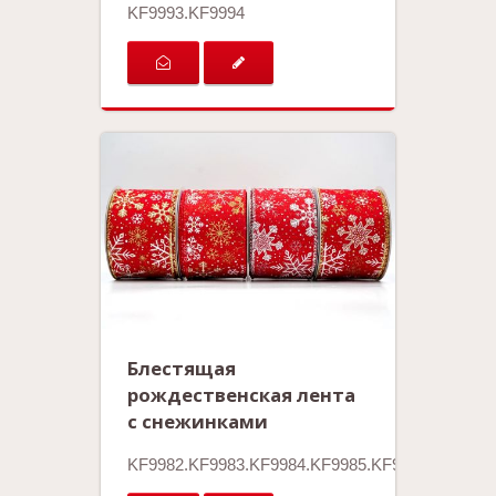
KF9993.KF9994
Блестящая
рождественская лента
с снежинками
KF9982.KF9983.KF9984.KF9985.KF9986.KF9987