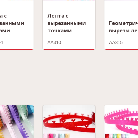
а с
Лента с
занными
вырезанными
Геометри
ами
точками
вырезы л
-1
AA310
AA315