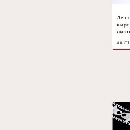
Лент
выре
лист
AA301