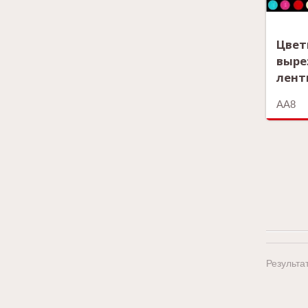
Цве
выре
лент
AA8
Результат