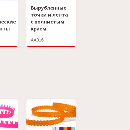
Вырубленные
точки и лента
ческие
с волнистым
енты
краем
AA316