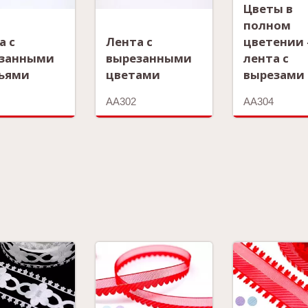
Цветы в
полном
а с
Лента с
цветении 
занными
вырезанными
лента с
ьями
цветами
вырезами
AA302
AA304