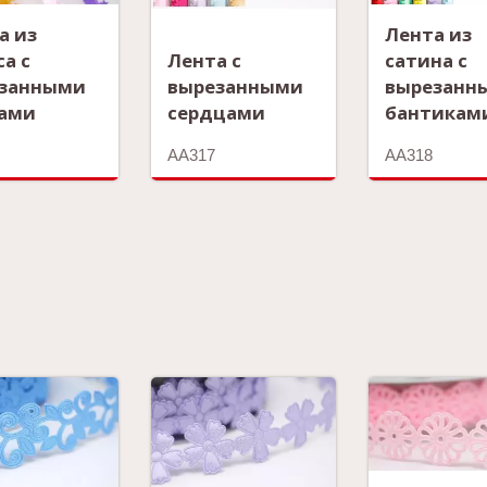
а из
Лента из
са с
Лента с
сатина с
занными
вырезанными
вырезанн
ами
сердцами
бантикам
AA317
AA318