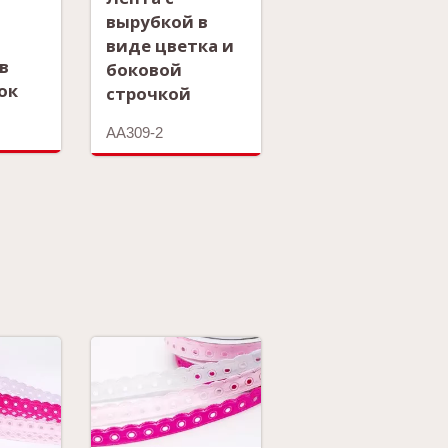
вырубкой в
виде цветка и
в
боковой
ок
строчкой
AA309-2