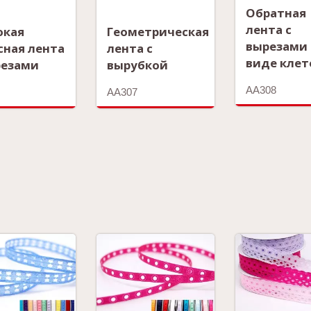
Обратная
лента с
окая
Геометрическая
вырезами 
сная лента
лента с
виде клет
резами
вырубкой
AA308
AA307