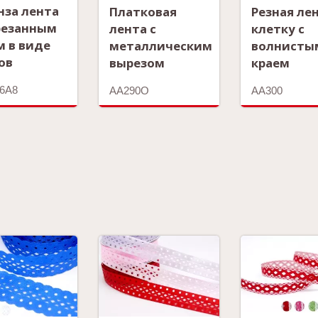
нза лента
Платковая
Резная лен
резанным
лента с
клетку с
м в виде
металлическим
волнисты
ов
вырезом
краем
6A8
AA290O
AA300