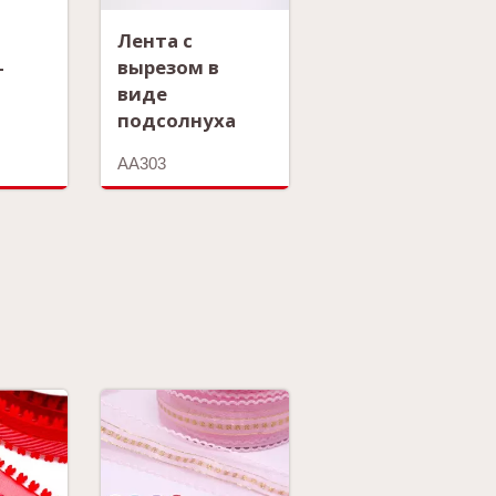
Лента с
-
вырезом в
виде
подсолнуха
AA303