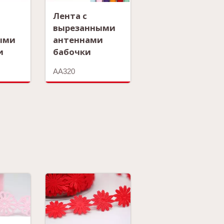
Лента с
вырезанными
ыми
антеннами
и
бабочки
AA320