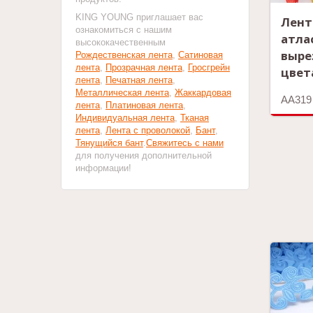
KING YOUNG приглашает вас
Лент
ознакомиться с нашим
атла
высококачественным
выре
Рождественская лента
,
Сатиновая
лента
,
Прозрачная лента
,
Гросгрейн
цвет
лента
,
Печатная лента
,
Металлическая лента
,
Жаккардовая
AA319
лента
,
Платиновая лента
,
Индивидуальная лента
,
Тканая
лента
,
Лента с проволокой
,
Бант
,
Тянущийся бант
.
Свяжитесь с нами
для получения дополнительной
информации!