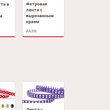
Фетровая
та в
лента с
вырезанным
м
краем
AA306
Лента с