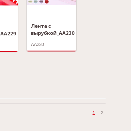
Лента с
вырубкой_AA230
_AA229
AA230
1
2