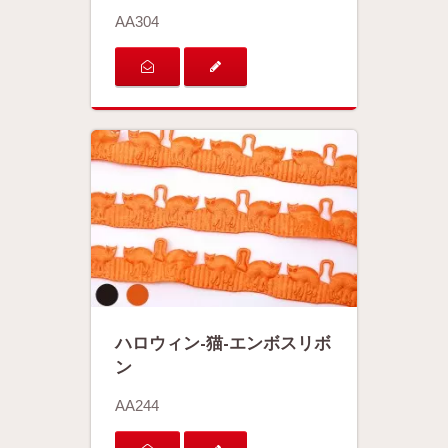
AA304
ハロウィン-猫-エンボスリボ
ン
AA244