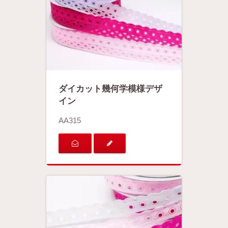
ダイカット幾何学模様デザ
イン
AA315