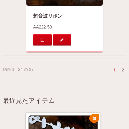
超音波リボン
AA222-58
結果 1 - 24 の 37
1
2
最近見たアイテム