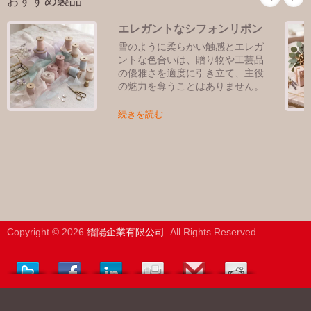
エレガントなシフォンリボン
雪のように柔らかい触感とエレガ
ントな色合いは、贈り物や工芸品
の優雅さを適度に引き立て、主役
の魅力を奪うことはありません。
続きを読む
Copyright © 2026
縉陽企業有限公司
. All Rights Reserved.