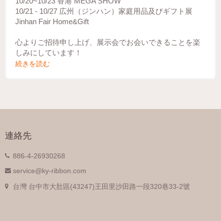
10/20~10/23 香港 MEGA SHOW
10/21 - 10/27 広州（ジンハン）家庭用品及びギフト展
Jinhan Fair Home&Gift
心よりご招待申し上げ、展示会でお会いできることを楽
しみにしています！
続きを読む
連絡先
886-4-26930268
service@ky-ribbon.com
台灣 台中市大肚區(43247)王田里沙田路一段320巷33-2號