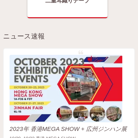
プ
二重耳織りテープ
ニュース速報
2023年 香港MEGA SHOW + 広州ジンハン展