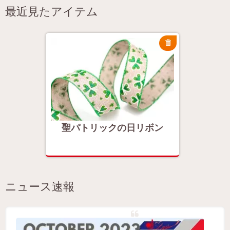
最近見たアイテム
ボン
聖パトリックの日リボン
聖パ
ニュース速報