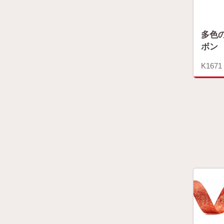
多色
ボン
K1671