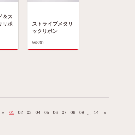
ド＆ス
りリボ
ストライプメタリ
ックリボン
W830
01
02
03
04
05
06
07
08
09
14
«
»
…