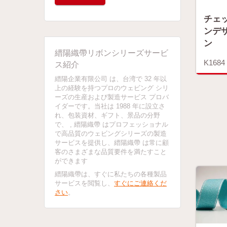
チェ
ンデ
ン
縉陽織帶リボンシリーズサービ
K1684
ス紹介
縉陽企業有限公司 は、台湾で 32 年以
上の経験を持つプロのウェビング シリ
ーズの生産および製造サービス プロバ
イダーです。当社は 1988 年に設立さ
れ、包装資材、ギフト、景品の分野
で、 , 縉陽織帶 はプロフェッショナル
で高品質のウェビングシリーズの製造
サービスを提供し、縉陽織帶 は常に顧
客のさまざまな品質要件を満たすこと
ができます
縉陽織帶は、すぐに私たちの各種製品
サービスを閲覧し、
すぐにご連絡くだ
さい
。