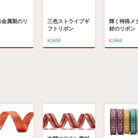
の金属製のリ
三色ストライプギ
輝く特殊メ
フトリボン
材のリボン
K1659
K1664