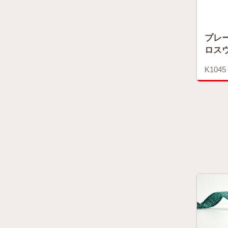
プレ
ロス
K1045