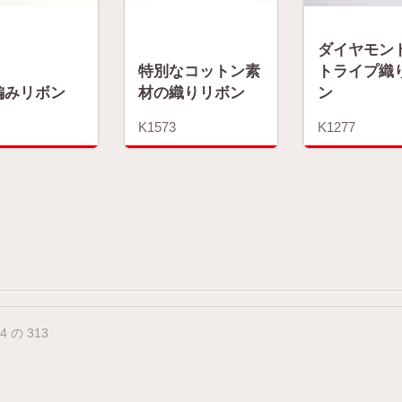
ダイヤモン
トライプ織
特別なコットン素
ン
編みリボン
材の織りリボン
K1277
K1573
24 の 313