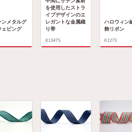
中間にサテン素材
を使用したストラ
イプデザインのエ
ーンメタルグ
レガントな金属織
ハロウィン
ウェビング
り帯
飾リボン
K1347S
K1273