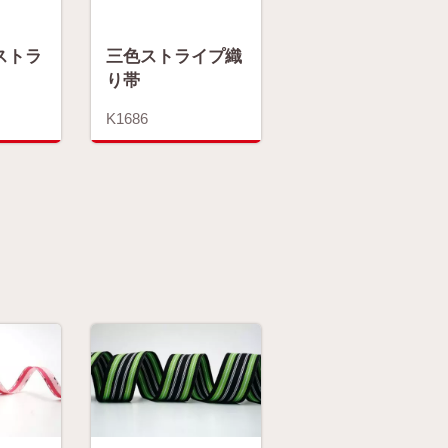
ストラ
三色ストライプ織
り帯
K1686