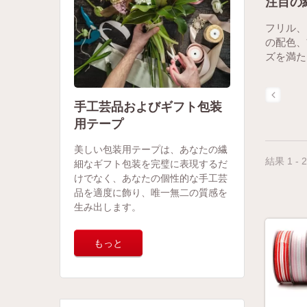
注目の
フリル、
の配色、
ズを満た
手工芸品およびギフト包装
用テープ
美しい包装用テープは、あなたの繊
結果 1 - 
細なギフト包装を完璧に表現するだ
けでなく、あなたの個性的な手工芸
品を適度に飾り、唯一無二の質感を
生み出します。
もっと