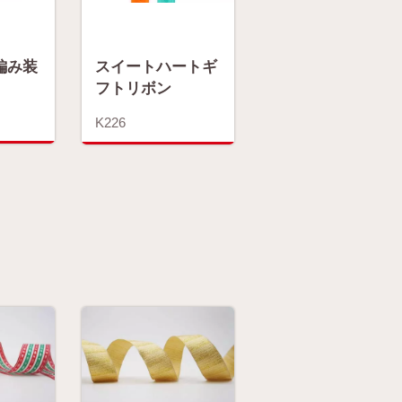
編み装
スイートハートギ
フトリボン
K226