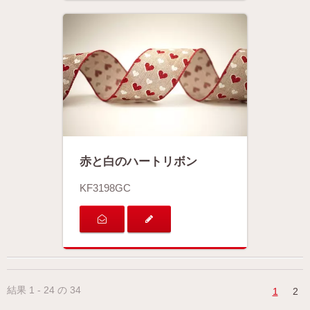
赤と白のハートリボン
KF3198GC
結果 1 - 24 の 34
1
2