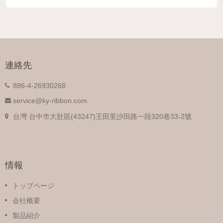
連絡先
886-4-26930268
service@ky-ribbon.com
台灣 台中市大肚區(43247)王田里沙田路一段320巷33-2號
情報
トップページ
会社概要
製品紹介