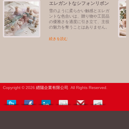
エレガントなシフォンリボン
雪のように柔らかい触感とエレガ
ントな色合いは、贈り物や工芸品
の優雅さを適度に引き立て、主役
の魅力を奪うことはありません。
続きを読む
Copyright © 2026
縉陽企業有限公司
. All Rights Reserved.