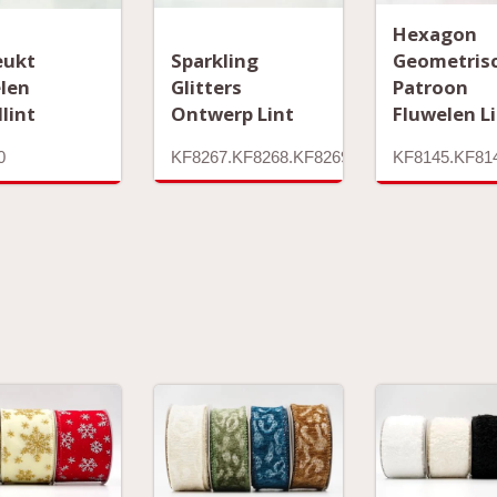
Hexagon
Sparkling
eukt
Geometris
Glitters
len
Patroon
Ontwerp Lint
lint
Fluwelen L
KF8267.KF8268.KF8269
0
KF8145.KF81