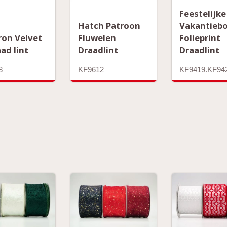
Feestelijke
Hatch Patroon
Vakantieb
ron Velvet
Fluwelen
Folieprint
ad lint
Draadlint
Draadlint
3
KF9612
KF9419.KF94