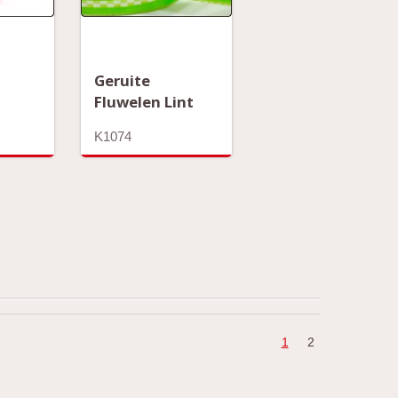
Geruite
Fluwelen Lint
K1074
1
2