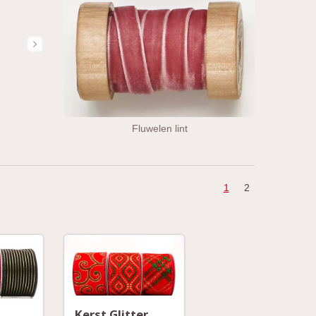
Fluwelen lint
1
2
Kerst Glitter