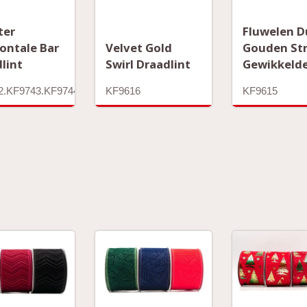
ter
Fluwelen 
ontale Bar
Velvet Gold
Gouden St
lint
Swirl Draadlint
Gewikkelde
2.KF9743.KF9744
KF9616
KF9615