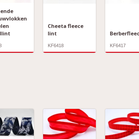
zende
uwvlokken
elen
Cheeta fleece
lint
lint
Berberfleec
8
KF6418
KF6417