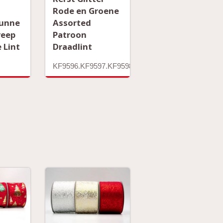
Rode en Groene
Dunne
Assorted
reep
Patroon
 Lint
Draadlint
KF9596.KF9597.KF9598.KF9599.KF9600.KF9601.K