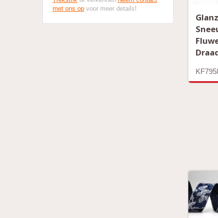
met ons op
voor meer details!
Glan
Snee
Fluw
Draad
KF795