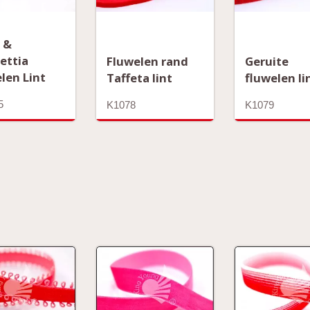
 &
ettia
Fluwelen rand
Geruite
len Lint
Taffeta lint
fluwelen li
5
K1078
K1079