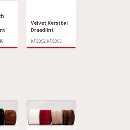
ch
Velvet Kerstbal
int
Draadlint
46
KF8092.KF8093