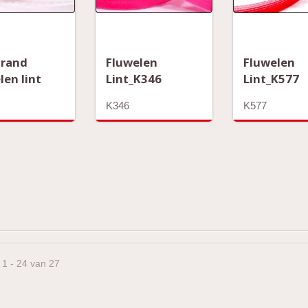
 rand
Fluwelen
Fluwelen
len lint
Lint_K346
Lint_K577
K346
K577
 1 - 24 van 27