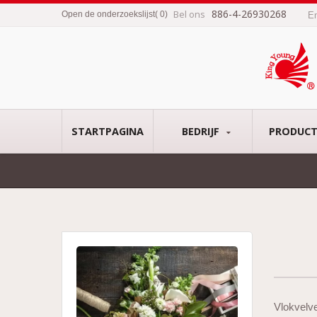
886-4-26930268
Bel ons
Open de onderzoekslijst
(
0
)
E
STARTPAGINA
BEDRIJF
PRODUC
Vlokvelve