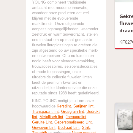
YOUNG combineert traditionele
ambacht met moderne innovatie,
waardoor onze producten actueel
Gekr
blijven met de evoluerende
fluwe
markttrends. Onze uitgebreide
aanpassingsmogelijkheden, waaronder
draad
zeefdruk en warmteoverdracht, stellen
ons in staat om op maat gemaakte
KF827
fluwelen lintoplossingen te creëren die
zijn afgestemd op uw specifieke merk-
en ontwerpeisen. Of u nu luxe linten
nodig heeft voor sieradenverpakking,
trouwaccessoires, seizoensdecoraties
of mode-toepassingen, onze
uitgebreide collectie fluwelen linten
biedt de premium kwaliteit en
uitzonderlijke klantenservice die onze
reputatie sinds 1988 heeft gedefinieerd.
KING YOUNG nodigt je uit om onze
hoogwaardige
Kerstlint
,
Satijnen lint
,
Transparant lint
,
Grosgrain lint
,
Bedrukt
lint
,
Metallisch lint
,
Jacquardlint
,
Geruite Lint
,
Gepersonaliseerd Lint
,
Geweven Lint
,
Bedraad Lint
,
Strik
,
Trekstrik
te verkennen.
Neem contact