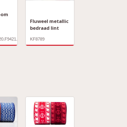
oom
Fluweel metallic
bedraad lint
20.F9421.KF9422.KF9423.KF9424
KF8789