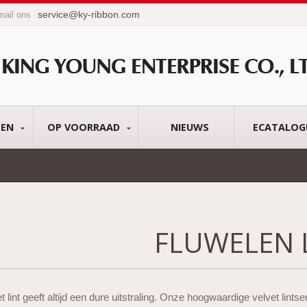
service@ky-ribbon.com
mail ons
TEN
OP VOORRAAD
NIEUWS
ECATALOG
FLUWELEN 
t lint geeft altijd een dure uitstraling. Onze hoogwaardige velvet lintser