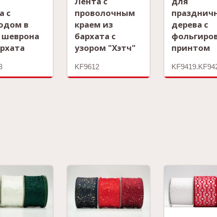
Лента с
для
а с
проволочным
празднич
одом в
краем из
дерева с
 шеврона
бархата с
фольгиро
архата
узором "Хэтч"
принтом
3
KF9612
KF9419.KF94