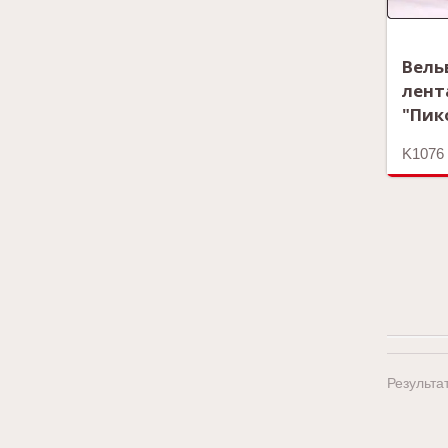
Вель
лент
"Пик
K1076
Результат