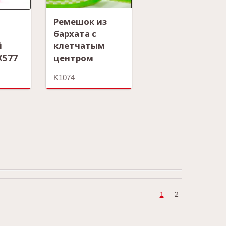
Ремешок из
бархата с
й
клетчатым
K577
центром
K1074
1
2