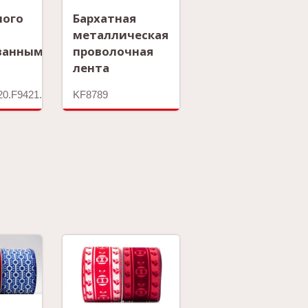
ного
Бархатная
металлическая
ванным
проволочная
лента
20.F9421.KF9422.KF9423.KF9424
KF8789