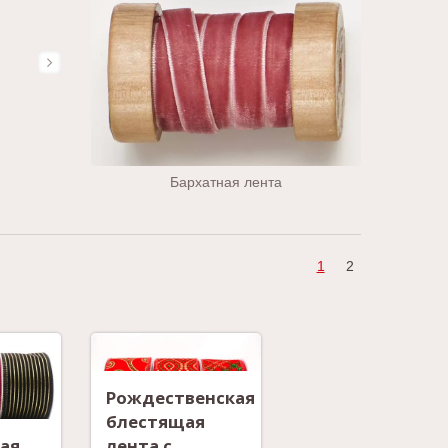
Бархатная лента
1
2
Рождественская
блестящая
ая
лента с