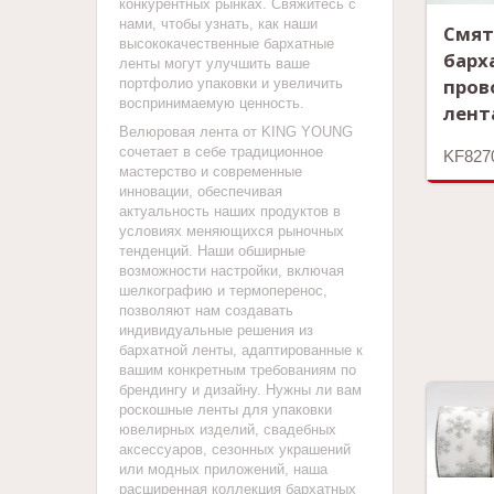
конкурентных рынках. Свяжитесь с
нами, чтобы узнать, как наши
Смя
высококачественные бархатные
барх
ленты могут улучшить ваше
пров
портфолио упаковки и увеличить
воспринимаемую ценность.
лент
Велюровая лента от KING YOUNG
сочетает в себе традиционное
KF827
мастерство и современные
инновации, обеспечивая
актуальность наших продуктов в
условиях меняющихся рыночных
тенденций. Наши обширные
возможности настройки, включая
шелкографию и термоперенос,
позволяют нам создавать
индивидуальные решения из
бархатной ленты, адаптированные к
вашим конкретным требованиям по
брендингу и дизайну. Нужны ли вам
роскошные ленты для упаковки
ювелирных изделий, свадебных
аксессуаров, сезонных украшений
или модных приложений, наша
расширенная коллекция бархатных