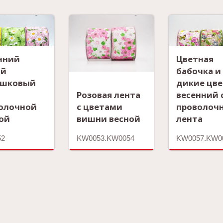
нний
Цветная
ий
бабочка и
ашковый
дикие цв
Розовая лента
весенний 
олочной
с цветами
проволоч
ой
вишни весной
лента
52
KW0053.KW0054
KW0057.KW0