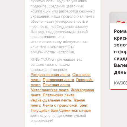
формуемости. Будь то упаковка
подарков, создание цветочных
композиций или разработка сезонных
украшений, наша проволочная лента
обеспечивает универсальность и
прочность, необходимые вашему
Рома
бизнесу, поддерживаемая нашей
крас
приверженностью к
исключительному обслуживанию
золо
клиентов и комплексным
в фо
возможностям настройки.
серд
KING YOUNG приглашает вас
Вале
ознакомиться с нашим
высококачественным
день
Рождественская лента
,
Сатиновая
лента
,
Прозрачная лента
,
Гросгрейн
KW008
лента
,
Печатная лента
,
Металлическая лента
,
Жаккардовая
лента
,
Платиновая лента
,
Индивидуальная лента
,
Тканая
лента
,
Лента с проволокой
,
Бант
,
Тянущийся бант
.
Свяжитесь с нами
для получения дополнительной
информации!