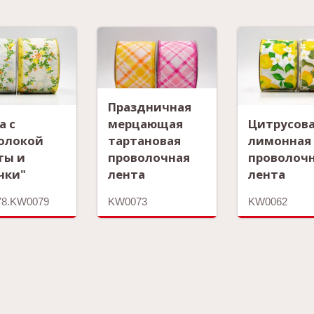
Праздничная
а с
мерцающая
Цитрусов
олокой
тартановая
лимонная
ты и
проволочная
проволоч
чки"
лента
лента
8.KW0079
KW0073
KW0062