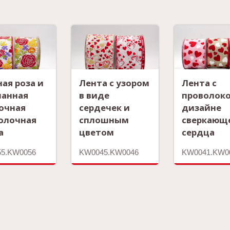
ная роза и
Лента с узором
Лента с
анная
в виде
проволоко
очная
сердечек и
дизайне
олочная
сплошным
сверкающ
а
цветом
сердца
5.KW0056
KW0045.KW0046
KW0041.KW0