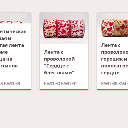
нтическая
ная и
тая лента
Лента с
рме
Лента с
проволоко
ца на
проволокой
горошек и
нтинов
"Сердце с
полосато
блестками"
сердце
8.KW0089
KW0090.KW0091
KW0086.KW0