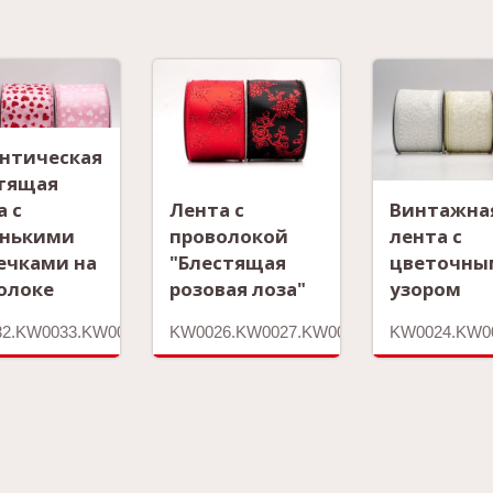
нтическая
тящая
а с
Лента с
Винтажна
нькими
проволокой
лента с
ечками на
"Блестящая
цветочны
олоке
розовая лоза"
узором
2.KW0033.KW0034.KW0035
KW0026.KW0027.KW0028
KW0024.KW0