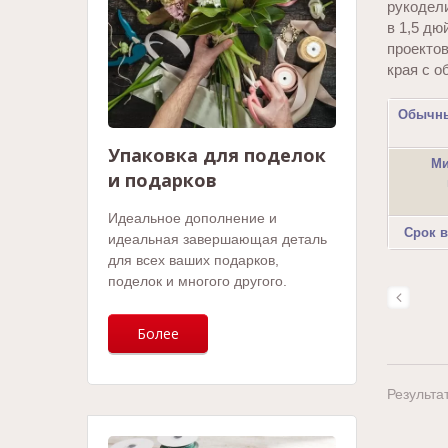
рукодел
в 1,5 дю
проектов
края с о
Обычны
Упаковка для поделок
Ми
и подарков
Идеальное дополнение и
Срок 
идеальная завершающая деталь
для всех ваших подарков,
поделок и многого другого.
Более
Результат