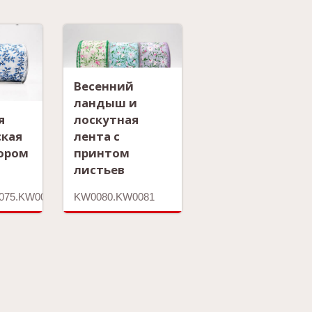
Весенний
ландыш и
я
лоскутная
ская
лента с
зором
принтом
листьев
075.KW0076.KW0077
KW0080.KW0081