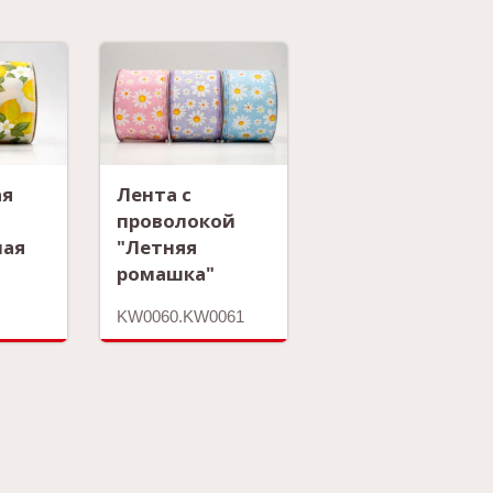
ая
Лента с
проволокой
ная
"Летняя
ромашка"
KW0060.KW0061