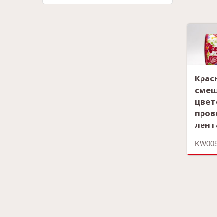
Крас
смеш
цвет
пров
лент
KW005