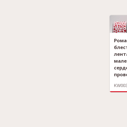
Рома
блес
лент
мале
серд
пров
KW003