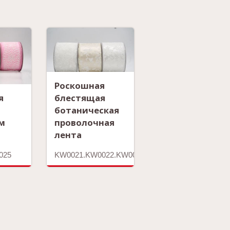
Роскошная
я
блестящая
ботаническая
м
проволочная
лента
025
KW0021.KW0022.KW0023.KW0068