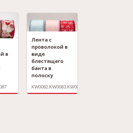
Лента с
проволокой в
й в
виде
блестящего
е
банта в
полоску
087
KW0082.KW0083.KW0084.KW0085