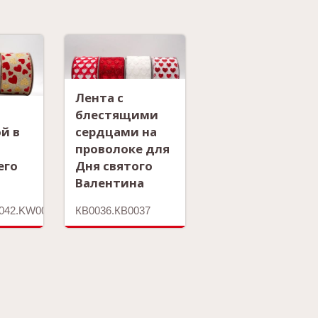
Лента с
блестящими
й в
сердцами на
проволоке для
его
Дня святого
Валентина
042.KW0043.KW0044
КВ0036.КВ0037