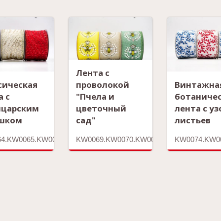
Лента с
сическая
проволокой
Винтажна
а с
"Пчела и
ботаниче
царским
цветочный
лента с у
шком
сад"
листьев
4.KW0065.KW0066.KW0067
KW0069.KW0070.KW0071
KW0074.KW0