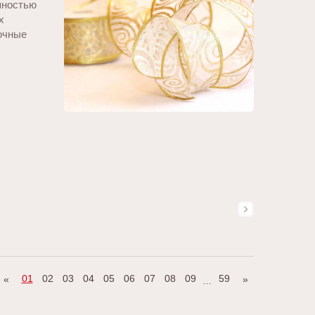
пностью
х
лочные
01
02
03
04
05
06
07
08
09
59
«
»
…