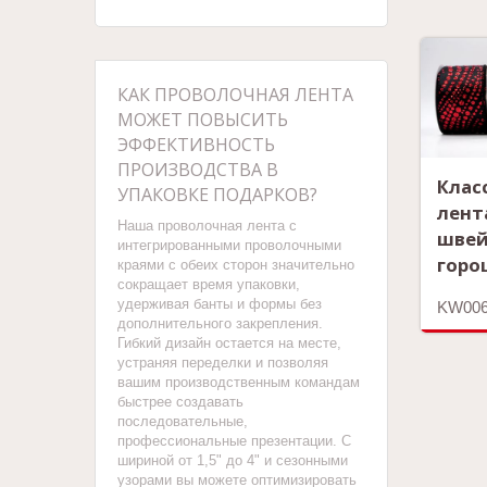
КАК ПРОВОЛОЧНАЯ ЛЕНТА
МОЖЕТ ПОВЫСИТЬ
ЭФФЕКТИВНОСТЬ
ПРОИЗВОДСТВА В
Клас
УПАКОВКЕ ПОДАРКОВ?
лент
Наша проволочная лента с
швей
интегрированными проволочными
горо
краями с обеих сторон значительно
сокращает время упаковки,
удерживая банты и формы без
KW006
дополнительного закрепления.
Гибкий дизайн остается на месте,
устраняя переделки и позволяя
вашим производственным командам
быстрее создавать
последовательные,
профессиональные презентации. С
шириной от 1,5" до 4" и сезонными
узорами вы можете оптимизировать