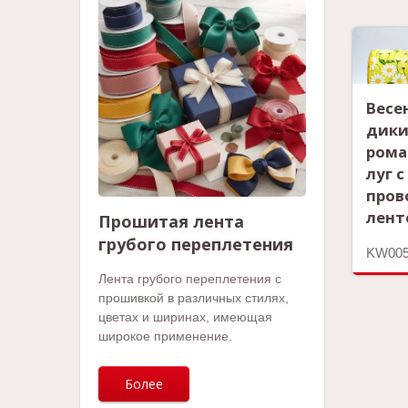
Весе
дик
ром
луг с
пров
лент
Прошитая лента
грубого переплетения
KW00
Лента грубого переплетения с
прошивкой в различных стилях,
цветах и ширинах, имеющая
широкое применение.
Более