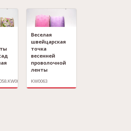
Веселая
швейцарская
еты
точка
сад
весенней
ная
проволочной
ленты
058.KW0059
KW0063