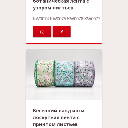
ботаническая лента с
узором листьев
KW0074.KW0075.KW0076.KW0077
Весенний ландыш и
лоскутная лента с
принтом листьев