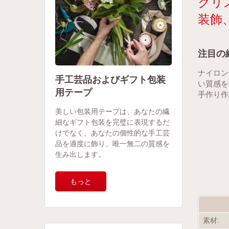
クリ
装飾
注目の
ナイロン
手工芸品およびギフト包装
い質感を
用テープ
手作り作
美しい包装用テープは、あなたの繊
細なギフト包装を完璧に表現するだ
けでなく、あなたの個性的な手工芸
品を適度に飾り、唯一無二の質感を
生み出します。
もっと
素材: