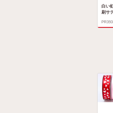
白い
刷サ
PR393