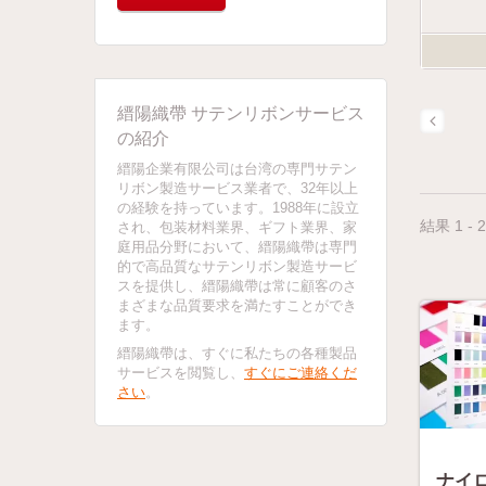
縉陽織帶 サテンリボンサービス
の紹介
縉陽企業有限公司は台湾の専門サテン
リボン製造サービス業者で、32年以上
の経験を持っています。1988年に設立
結果 1 - 
され、包装材料業界、ギフト業界、家
庭用品分野において、縉陽織帶は専門
的で高品質なサテンリボン製造サービ
スを提供し、縉陽織帶は常に顧客のさ
まざまな品質要求を満たすことができ
ます。
縉陽織帶は、すぐに私たちの各種製品
サービスを閲覧し、
すぐにご連絡くだ
さい
。
ナイ