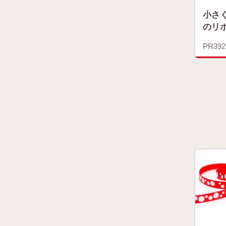
小さ
のリ
PR392