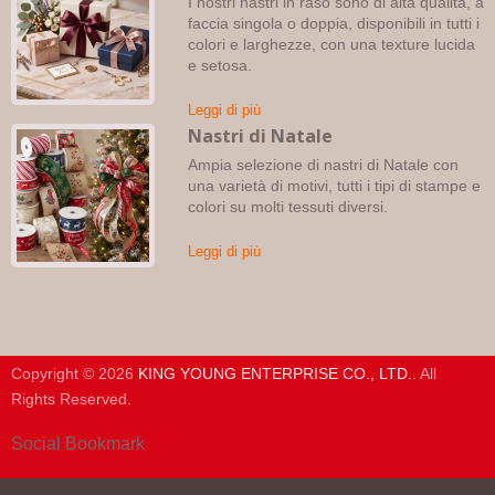
I nostri nastri in raso sono di alta qualità, a
faccia singola o doppia, disponibili in tutti i
colori e larghezze, con una texture lucida
e setosa.
Leggi di più
Nastri di Natale
Ampia selezione di nastri di Natale con
una varietà di motivi, tutti i tipi di stampe e
colori su molti tessuti diversi.
Leggi di più
Copyright © 2026
KING YOUNG ENTERPRISE CO., LTD.
. All
Rights Reserved.
Social Bookmark