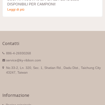
DISPONIBILI PER CAMPIONI!
Leggi di più
Contatti
886-4-26930268
service@ky-ribbon.com
No.33-2, Ln. 320, Sec. 1, Shatian Rd., Dadu Dist., Taichung City
43247, Taiwan
Informazione