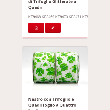
di Trifoglio Glitterate a
Quadri
KF8468.KF8469.KF8470.KF8471.KF8472
Nastro con Trifoglio e
Quadrifoglio a Quattro