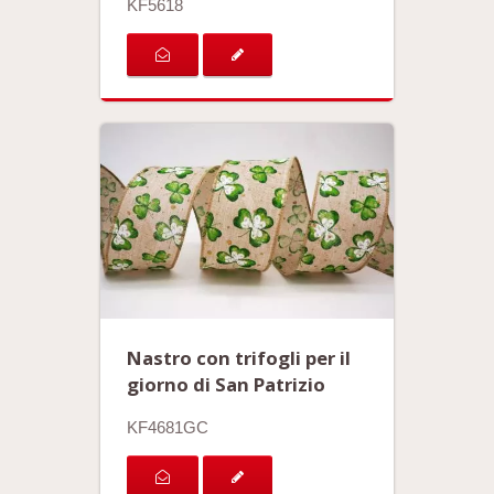
KF5618
Nastro con trifogli per il
giorno di San Patrizio
KF4681GC