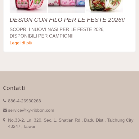
DESIGN CON FILO PER LE FESTE 2026!!
SCOPRI I NUOVI NASI PER LE FESTE 2026,
DISPONIBILI PER CAMPIONI!
Leggi di più
Contatti
886-4-26930268
service@ky-ribbon.com
No.33-2, Ln. 320, Sec. 1, Shatian Rd., Dadu Dist., Taichung City
43247, Taiwan