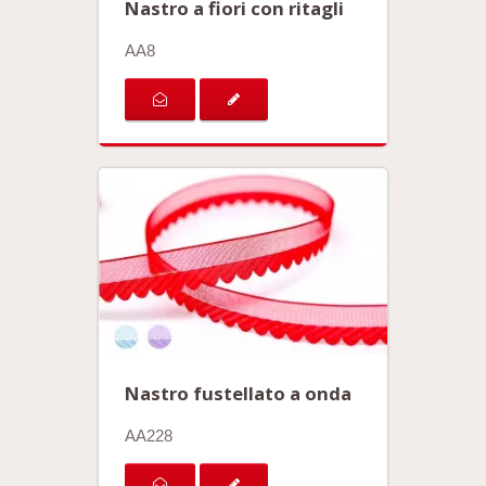
Nastro a fiori con ritagli
AA8
Nastro fustellato a onda
AA228