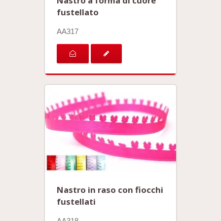
Nastro a forma di cuore
fustellato
AA317
Nastro in raso con fiocchi
fustellati
AA318