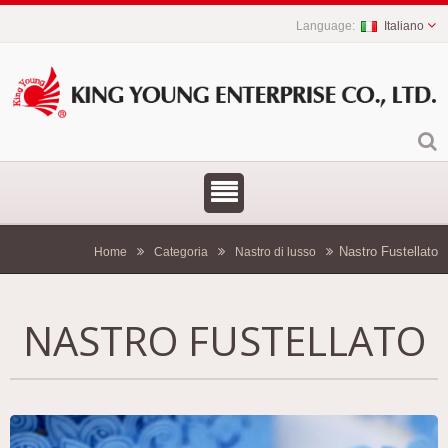
Italiano
Nastro Fustellato
Home
Categoria
Nastro di lusso
NASTRO FUSTELLATO