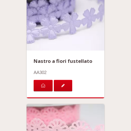
Nastro a fiori fustellato
AA302