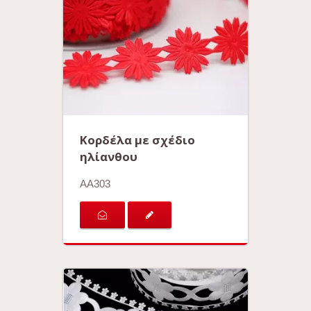
Κορδέλα με σχέδιο
ηλίανθου
AA303