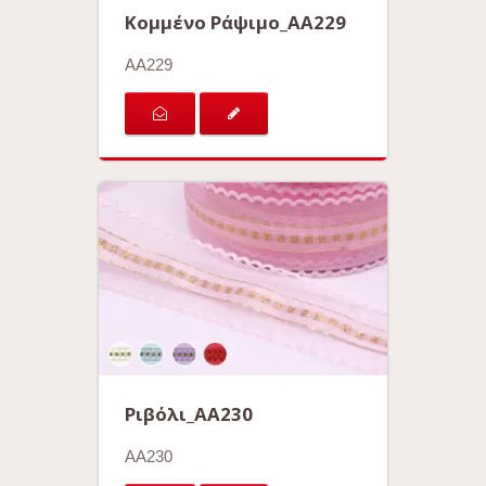
Κομμένο Ράψιμο_AA229
AA229
Ριβόλι_AA230
AA230