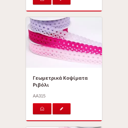
Γεωμετρικά Κοψίματα
Ριβόλι
AA315