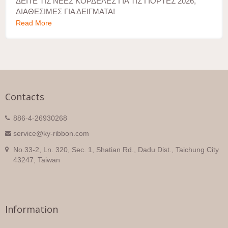
ΔΕΙΤΕ ΤΙΣ ΝΕΕΣ ΚΟΡΔΕΛΕΣ ΓΙΑ ΤΙΣ ΓΙΟΡΤΕΣ 2026,
ΔΙΑΘΕΣΙΜΕΣ ΓΙΑ ΔΕΙΓΜΑΤΑ!
Read More
Contacts
886-4-26930268
service@ky-ribbon.com
No.33-2, Ln. 320, Sec. 1, Shatian Rd., Dadu Dist., Taichung City
43247, Taiwan
Information