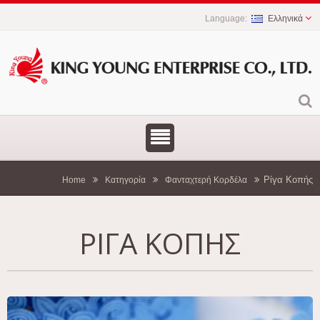
Ελληνικά
Ρίγα Κοπής
Home
Κατηγορία
Φανταχτερή Κορδέλα
ΡΊΓΑ ΚΟΠΉΣ