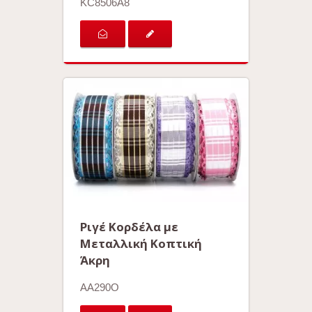
KC8506A8
Ριγέ Κορδέλα με
Μεταλλική Κοπτική
Άκρη
AA290O