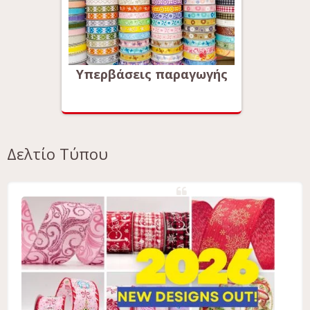
ωγής
Υπερβάσεις παραγωγής
Υπερ
Δελτίο Τύπου