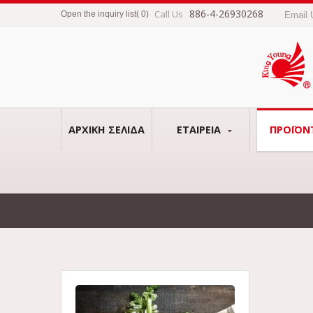
886-4-26930268
Call Us
Open the inquiry list
(
0
)
Email
ΑΡΧΙΚΉ ΣΕΛΊΔΑ
ΕΤΑΙΡΕΊΑ
ΠΡΟΪΌΝ