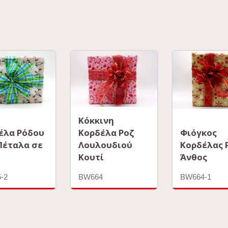
Κόκκινη
έλα Ρόδου
Κορδέλα Ροζ
Φιόγκος
 Πέταλα σε
Λουλουδιού
Κορδέλας 
Κουτί
Άνθος
-2
BW664
BW664-1