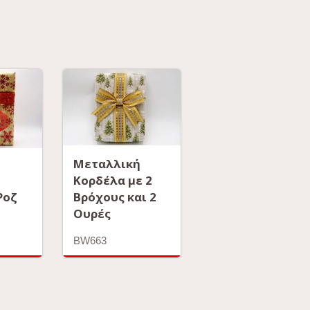
Μεταλλική
Κορδέλα με 2
Ροζ
Βρόχους και 2
Ουρές
BW663