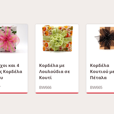
χοι και 4
Κορδέλα με
Κορδέλα
ς Κορδέλα
Λουλούδια σε
Κουτιού με
ου
Κουτί
Πέταλα
7
BW666
BW665