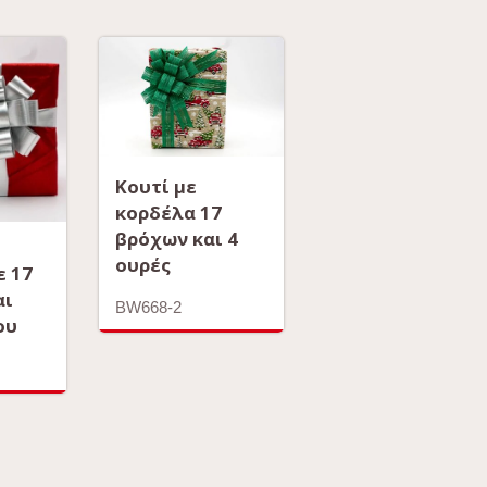
Κουτί με
κορδέλα 17
βρόχων και 4
ουρές
ε 17
αι
BW668-2
ου