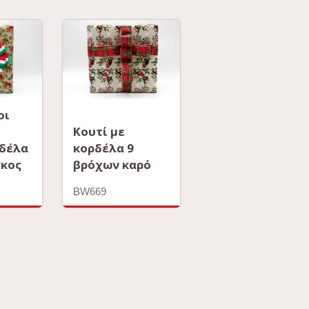
οι
Κουτί με
δέλα
κορδέλα 9
γκος
βρόχων καρό
BW669