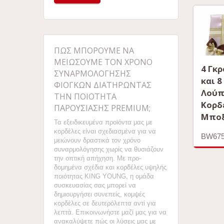
ΠΏΣ ΜΠΟΡΟΎΜΕ ΝΑ
ΜΕΙΏΣΟΥΜΕ ΤΟΝ ΧΡΌΝΟ
4 Γκ
ΣΥΝΑΡΜΟΛΌΓΗΣΗΣ
και 8
ΦΙΌΓΚΩΝ ΔΙΑΤΗΡΏΝΤΑΣ
Λούπ
ΤΗΝ ΠΟΙΌΤΗΤΑ
Κορδ
ΠΑΡΟΥΣΊΑΣΗΣ PREMIUM;
Μπο
Τα εξειδικευμένα προϊόντα μας με
κορδέλες είναι σχεδιασμένα για να
BW67
μειώνουν δραστικά τον χρόνο
συναρμολόγησης χωρίς να θυσιάζουν
την οπτική απήχηση. Με προ-
δομημένα σχέδια και κορδέλες υψηλής
ποιότητας KING YOUNG, η ομάδα
συσκευασίας σας μπορεί να
δημιουργήσει συνεπείς, κομψές
κορδέλες σε δευτερόλεπτα αντί για
λεπτά. Επικοινωνήστε μαζί μας για να
ανακαλύψετε πώς οι λύσεις μας με