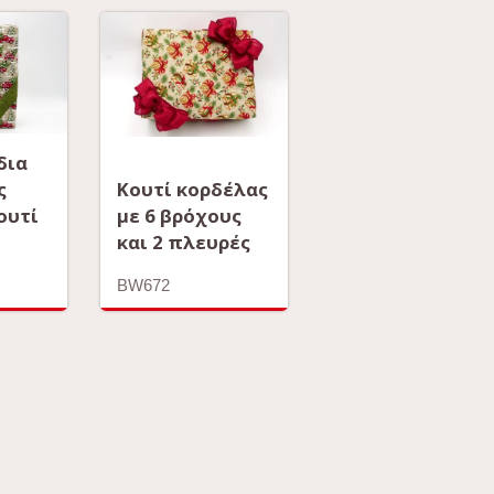
δια
ς
Κουτί κορδέλας
ουτί
με 6 βρόχους
και 2 πλευρές
BW672