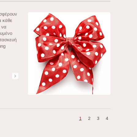
οσφέρουν
α κάθε
ε να
ευμένο
ατασκευή
ung
1
2
3
4