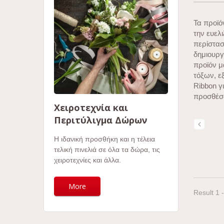
Τα προϊ
την ευελ
περίστασ
δημιουργ
προϊόν μ
τόξων, ε
Ribbon γ
προσθέσο
Χειροτεχνία και
Περιτύλιγμα Δώρων
Η ιδανική προσθήκη και η τέλεια
τελική πινελιά σε όλα τα δώρα, τις
χειροτεχνίες και άλλα.
More
Result 1 