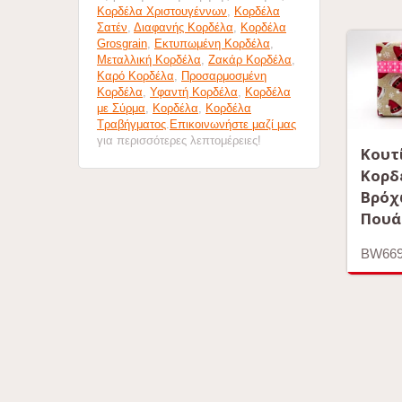
Κορδέλα Χριστουγέννων
,
Κορδέλα
Σατέν
,
Διαφανής Κορδέλα
,
Κορδέλα
Grosgrain
,
Εκτυπωμένη Κορδέλα
,
Μεταλλική Κορδέλα
,
Ζακάρ Κορδέλα
,
Καρό Κορδέλα
,
Προσαρμοσμένη
Κορδέλα
,
Υφαντή Κορδέλα
,
Κορδέλα
με Σύρμα
,
Κορδέλα
,
Κορδέλα
Τραβήγματος
.
Επικοινωνήστε μαζί μας
για περισσότερες λεπτομέρειες!
Κουτ
Κορδ
Βρόχ
Πουά
BW669