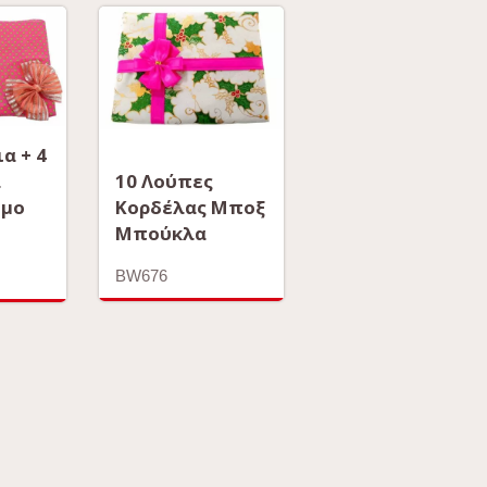
α + 4
10 Λούπες
α
Κορδέλας Μποξ
ιμο
Μπούκλα
BW676