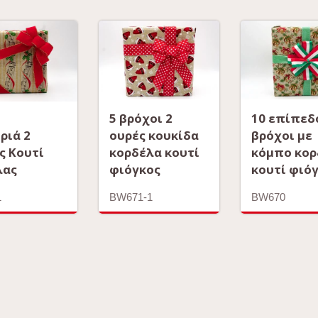
5 βρόχοι 2
10 επίπεδ
ριά 2
ουρές κουκίδα
βρόχοι με
ς Κουτί
κορδέλα κουτί
κόμπο κορ
λας
φιόγκος
κουτί φιό
1
BW671-1
BW670