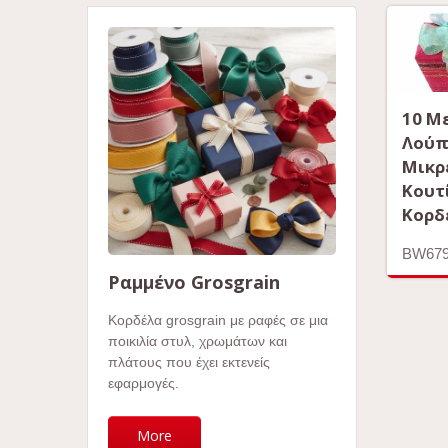
10 Μ
Λούπ
Μικρ
Κουτ
Κορδ
BW67
Ραμμένο Grosgrain
Κορδέλα grosgrain με ραφές σε μια
ποικιλία στυλ, χρωμάτων και
πλάτους που έχει εκτενείς
εφαρμογές.
More