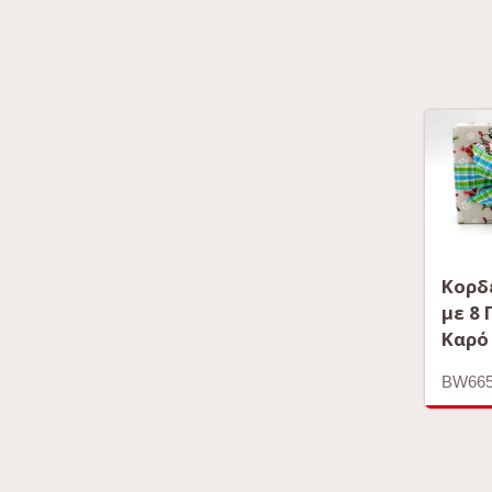
Κορδ
με 8
Καρό
BW665