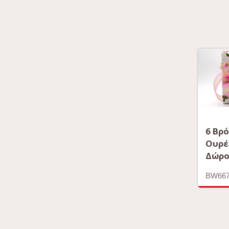
6 Βρό
Ουρέ
Δώρ
BW66