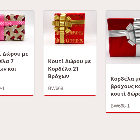
ί Δώρου με
έλα 7
Κουτί Δώρου με
ων και
Κορδέλα 21
Βρόχων
Κορδέλα μ
βρόχους κ
-1
BW668
κουτί δώρ
BW668-1