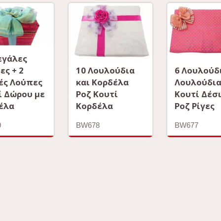
εγάλες
ες + 2
10 Λουλούδια
6 Λουλούδι
ές Λούπες
και Κορδέλα
Λουλούδι
ί Δώρου με
Ροζ Κουτί
Κουτί Δέσ
έλα
Κορδέλα
Ροζ Ρίγες
9
BW678
BW677