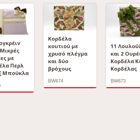
Κορδέλα
ρογκρέιν
κουτιού με
11 Λουλού
 Μικρές
χρυσό πλέγμα
και 2 Ουρέ
ες με
και δύο
Κορδέλα Κ
έλα Περλ
βρόχους
Κορδέλας
ξ Μπούκλα
BW674
BW673
5