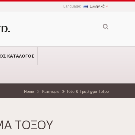
Ελληνικά
ΚΌΣ ΚΑΤΆΛΟΓΟΣ
Τόξο & Τράβηγμα Τόξου
Home
Κατηγορία
ΜΑ ΤΌΞΟΥ