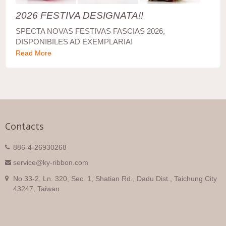
2026 FESTIVA DESIGNATA!!
SPECTA NOVAS FESTIVAS FASCIAS 2026,
DISPONIBILES AD EXEMPLARIA!
Read More
Contacts
886-4-26930268
service@ky-ribbon.com
No.33-2, Ln. 320, Sec. 1, Shatian Rd., Dadu Dist., Taichung City
43247, Taiwan