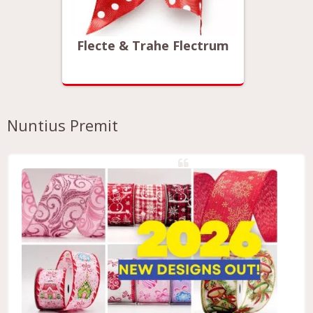
ctrum
Flecte & Trahe Flectrum
Flect
Nuntius Premit