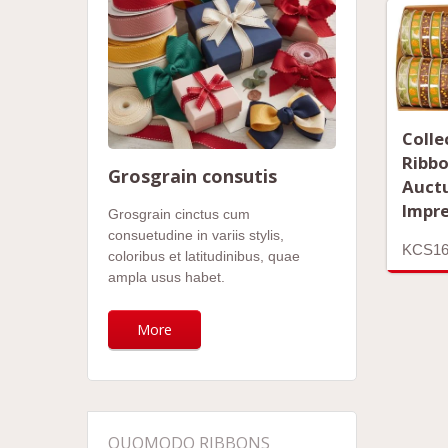
Colle
Ribb
Grosgrain consutis
Auct
Impr
Grosgrain cinctus cum
consuetudine in variis stylis,
KCS16
coloribus et latitudinibus, quae
ampla usus habet.
More
QUOMODO RIBBONS