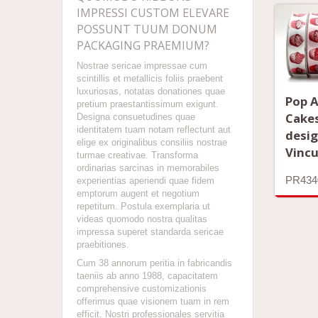
IMPRESSI CUSTOM ELEVARE
POSSUNT TUUM DONUM
PACKAGING PRAEMIUM?
Nostrae sericae impressae cum
scintillis et metallicis foliis praebent
luxuriosas, notatas donationes quae
Pop A
pretium praestantissimum exigunt.
Cake
Designa consuetudines quae
identitatem tuam notam reflectunt aut
desig
elige ex originalibus consiliis nostrae
Vinc
turmae creativae. Transforma
ordinarias sarcinas in memorabiles
PR434
experientias aperiendi quae fidem
emptorum augent et negotium
repetitum. Postula exemplaria ut
videas quomodo nostra qualitas
impressa superet standarda sericae
praebitiones.
Cum 38 annorum peritia in fabricandis
taeniis ab anno 1988, capacitatem
comprehensive customizationis
offerimus quae visionem tuam in rem
efficit. Nostri professionales servitia