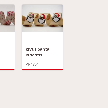
Rivus Santa
Ridentis
PR4294