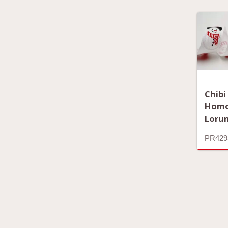
Chibi
Homo
Loru
PR429