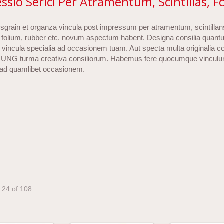
ssio Serici Per Atramentum, Scintillas, 
osgrain et organza vincula post impressum per atramentum, scintillan
 folium, rubber etc. novum aspectum habent. Designa consilia quant
vincula specialia ad occasionem tuam. Aut specta multa originalia co
NG turma creativa consiliorum. Habemus fere quocumque vincul
ad quamlibet occasionem.
- 24 of 108