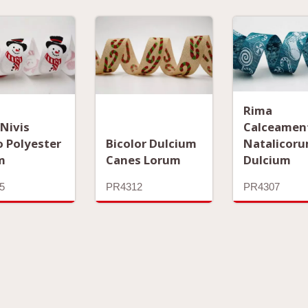
Rima
 Nivis
Calceamen
 Polyester
Bicolor Dulcium
Natalicor
m
Canes Lorum
Dulcium
5
PR4312
PR4307