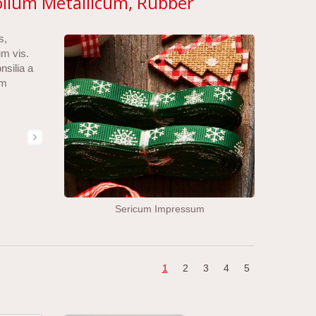
Folium Metallicum, Rubber
s,
um vis.
nsilia a
um
Sericum Impressum
1
2
3
4
5