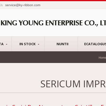
service@ky-ribbon.com
 Us
TA
IN STOCK
NUNTII
ECATALOGU
Hom
SERICUM IMP