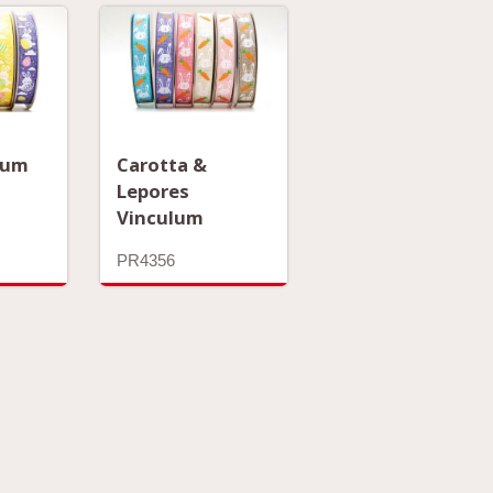
vum
Carotta &
Lepores
Vinculum
PR4356