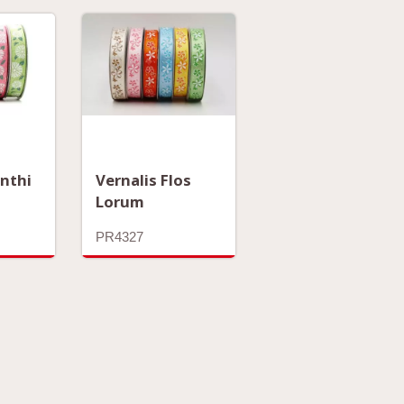
anthi
Vernalis Flos
Lorum
PR4327