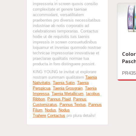
impressoria in screen quovis consilio
complexitate et genere taeniae
accommodant, versatilitatem
praebentes pro diversis necessitatibus
industriae ab notis corporatis ad
celebrationes temporarias. Contactus
hodie ut de requisitis tuis taeniis
impressis in screen consuetudinibus
loquamur et invenias quomodo nostrae
Color
technicae impressoriae innovativae et
praeclarae qualitatis normae tua
Pasch
producta in foro distinguere possint.
KING YOUNG te invitat ut explorare
PR435
nostram summam qualitatem
Taenia
Nativitatis
,
Taenia Satin
,
Taenia
Perspicua
,
Taenia Grosgrain
,
Taenia
Impressa
,
Taenia Metallicum
,
Iacobus
Ribbon
,
Pannus Plaid
,
Pannus
Customizatus
,
Pannus Textus
,
Pannus
Filum
,
Nodus
,
Nodus
Trahere
.
Contactus
pro plura details!