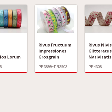
Rivus Fructuum
Rivus Nivis
Impressiones
Glitteratus
Flos Lorum
Grosgrain
Nativitatis
5
PR3899~PR3903
PR4308