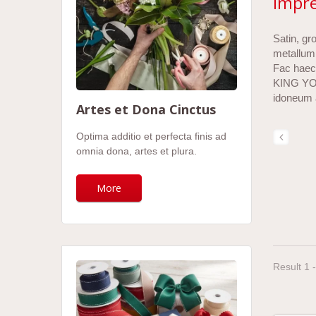
Impre
Satin, gr
metallum
Fac haec 
KING YOU
idoneum 
Artes et Dona Cinctus
Optima additio et perfecta finis ad
omnia dona, artes et plura.
More
Result 1 