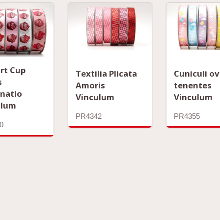
rt Cup
Textilia Plicata
Cuniculi o
s
Amoris
tenentes
natio
Vinculum
Vinculum
ulum
PR4342
PR4355
0