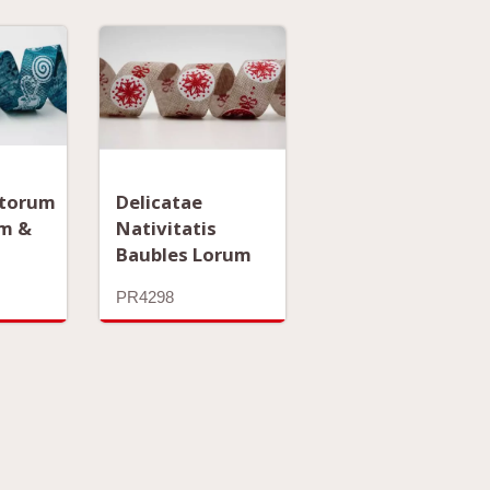
torum
Delicatae
um &
Nativitatis
Baubles Lorum
PR4298