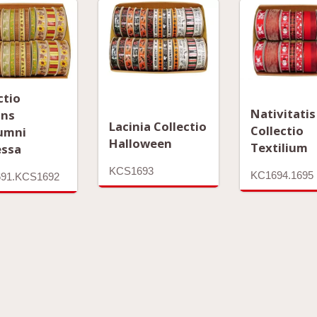
ctio
Nativitatis
ons
Lacinia Collectio
Collectio
umni
Halloween
Textilium
essa
KCS1693
KC1694.1695
91.KCS1692