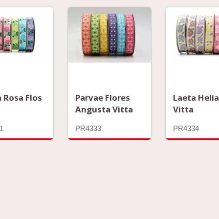
 Rosa Flos
Parvae Flores
Laeta Heli
Angusta Vitta
Vitta
1
PR4333
PR4334