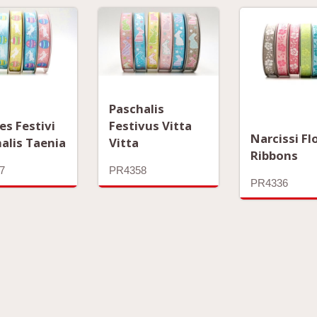
Paschalis
es Festivi
Festivus Vitta
Narcissi Fl
alis Taenia
Vitta
Ribbons
7
PR4358
PR4336