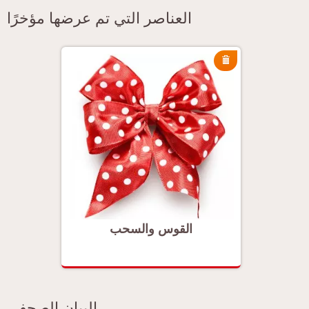
العناصر التي تم عرضها مؤخرًا
القوس والسحب
ا
البيان الصحفي