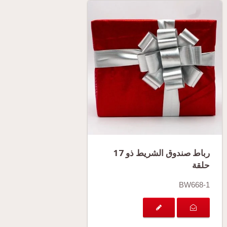
رباط صندوق الشريط ذو 17
حلقة
BW668-1