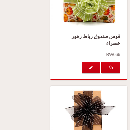
قوس صندوق رباط زهور
خضراء
BW666