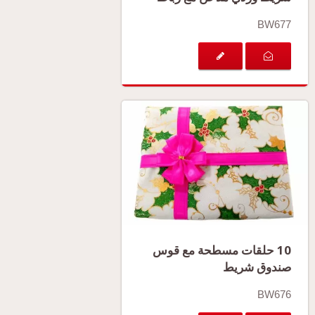
BW677
10 حلقات مسطحة مع قوس
صندوق شريط
BW676