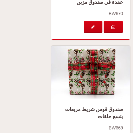
عقدة في صندوق مزين
BW670
صندوق قوس شريط مربعات
بتسع حلقات
BW669