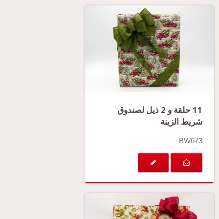
11 حلقة و 2 ذيل لصندوق
شريط الزينة
BW673