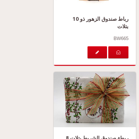
رباط صندوق الزهور ذو 10
بتلات
BW665
ربطة صندوق الشريط بتلات 8