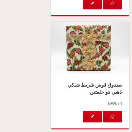
صندوق قوس شريط شبكي
ذهبي ذو حلقتين
BW674