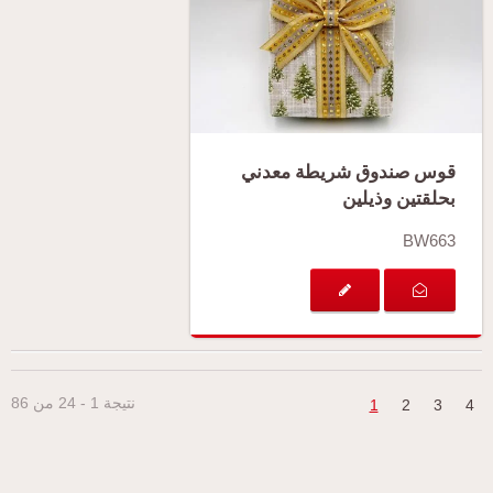
قوس صندوق شريطة معدني
بحلقتين وذيلين
BW663
نتيجة 1 - 24 من 86
1
2
3
4