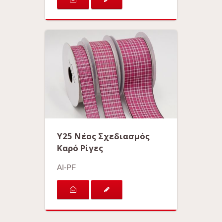
Y25 Νέος Σχεδιασμός
Καρό Ρίγες
AI-PF