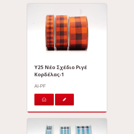
Y25 Νέο Σχέδιο Ριγέ
Κορδέλας-1
AI-PF