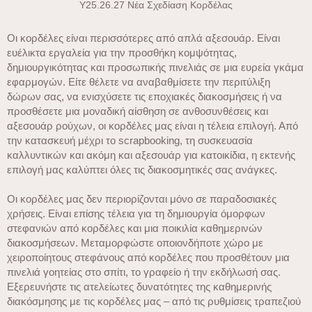
Y25.26.27 Νέα Σχεδίαση Κορδέλας
Οι κορδέλες είναι περισσότερες από απλά αξεσουάρ. Είναι
ευέλικτα εργαλεία για την προσθήκη κομψότητας,
δημιουργικότητας και προσωπικής πινελιάς σε μια ευρεία γκάμα
εφαρμογών. Είτε θέλετε να αναβαθμίσετε την περιτύλιξη
δώρων σας, να ενισχύσετε τις εποχιακές διακοσμήσεις ή να
προσθέσετε μια μοναδική αίσθηση σε ανθοσυνθέσεις και
αξεσουάρ ρούχων, οι κορδέλες μας είναι η τέλεια επιλογή. Από
την κατασκευή μέχρι το scrapbooking, τη συσκευασία
καλλυντικών και ακόμη και αξεσουάρ για κατοικίδια, η εκτενής
επιλογή μας καλύπτει όλες τις διακοσμητικές σας ανάγκες.
Οι κορδέλες μας δεν περιορίζονται μόνο σε παραδοσιακές
χρήσεις. Είναι επίσης τέλεια για τη δημιουργία όμορφων
στεφανιών από κορδέλες και μια ποικιλία καθημερινών
διακοσμήσεων. Μεταμορφώστε οποιονδήποτε χώρο με
χειροποίητους στεφάνους από κορδέλες που προσθέτουν μια
πινελιά γοητείας στο σπίτι, το γραφείο ή την εκδήλωσή σας.
Εξερευνήστε τις ατελείωτες δυνατότητες της καθημερινής
διακόσμησης με τις κορδέλες μας – από τις ρυθμίσεις τραπεζιού