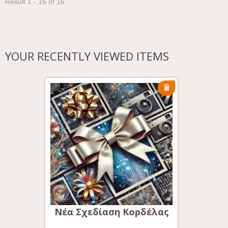
Result 1 - 16 of 16
YOUR RECENTLY VIEWED ITEMS
έλας
Νέα Σχεδίαση Κορδέλας
Νέα 