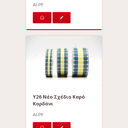
AI-PF
Y26 Νέο Σχέδιο Καρό
Κορδόνι
AI-PF