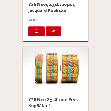
Y26 Νέος Σχεδιασμός
Jacquard Κορδέλα
AI-KN
Y26 Νέα Σχεδίαση Ριγέ
Κορδέλα-1