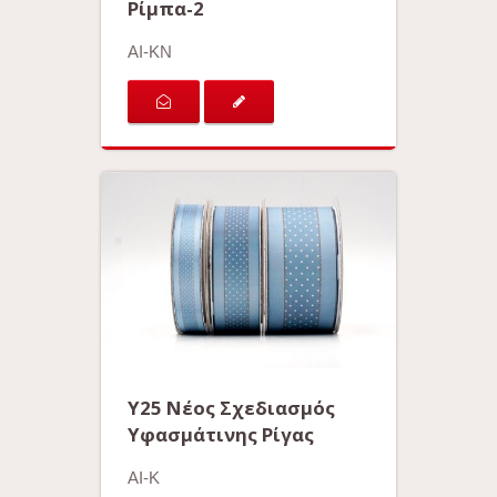
Ρίμπα-2
AI-KN
Y25 Νέος Σχεδιασμός
Υφασμάτινης Ρίγας
AI-K