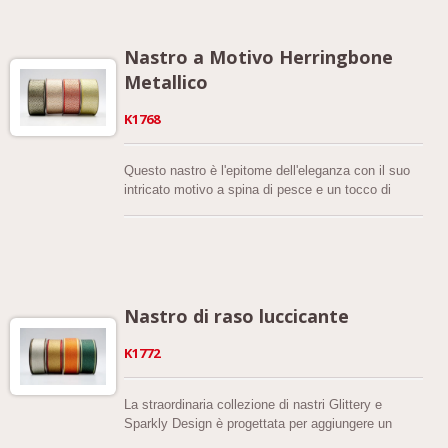
qualità, vanta durata e una texture lussuosa. Con
una larghezza di 7/8'' pollici (21mm), è la
dimensione perfetta per una vasta gamma di
Nastro a Motivo Herringbone
applicazioni creative.
Metallico
K1768
Questo nastro è l'epitome dell'eleganza con il suo
intricato motivo a spina di pesce e un tocco di
brillantezza. Realizzato con una combinazione di
poliestere di alta qualità e tessuto metallico, offre
un aspetto e una sensazione lussuosi che
sicuramente impressioneranno. Disponibile in una
palette ipnotizzante di otto colori, tra cui blu menta,
azzurro, turchese, rosa fumoso, rosso, giallo, viola
Nastro di raso luccicante
e verde scuro, questo nastro ti consente di
scegliere l'ombra perfetta per i tuoi progetti creativi.
K1772
La straordinaria collezione di nastri Glittery e
Sparkly Design è progettata per aggiungere un
tocco di glamour e brillantezza ai tuoi progetti. Con