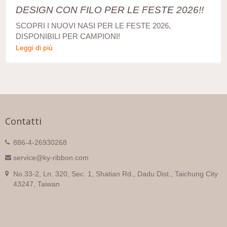
DESIGN CON FILO PER LE FESTE 2026!!
SCOPRI I NUOVI NASI PER LE FESTE 2026,
DISPONIBILI PER CAMPIONI!
Leggi di più
Contatti
886-4-26930268
service@ky-ribbon.com
No.33-2, Ln. 320, Sec. 1, Shatian Rd., Dadu Dist., Taichung City
43247, Taiwan