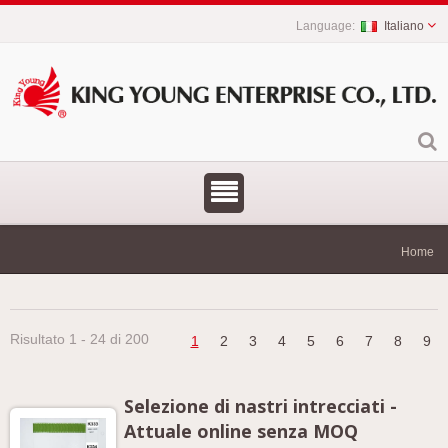
Italiano
Home
Risultato 1 - 24 di 200
1
2
3
4
5
6
7
8
9
Selezione di nastri intrecciati -
Attuale online senza MOQ