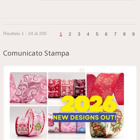
la sua costruzione a doppio lato, è altrettanto bella
su entrambi i lati, garantendo che ogni angolo
rifletta il fascino scintillante. Realizzato con una
combinazione di poliestere e tessuto metallico,
questo nastro offre sia durata che una finitura
Risultato 1 - 24 di 200
1
2
3
4
5
6
7
8
9
lussuosa.
Comunicato Stampa