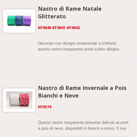
Nastro di Rame Natale
Glitterato
KF9640.KF9641.KF9642
Decorato con disegni ornamentali scintillanti,
questo nastro trasparente porta subito allegria
all'arredamento stagionale. Scegli tra un'ampia
gamma di colori tra cui Bianco, Bianco-Argento,
Blu-Argento, Marrone Chiaro-Oro, Bianco-Oro,
Verde, Blu Navy, Viola, Rosa, Blu Reale e Rosso.
Nastro di Rame Invernale a Pois
Bianchi e Neve
KF9574
Questo nastro trasparente presenta delicati accenti
a pois di neve, disponibili in bianco e rosso. Il suo
tessuto leggero e la morbida lucentezza lo rendono