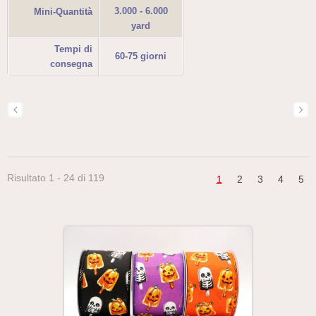
3.000 - 6.000
Mini-Quantità
yard
Tempi di
60-75 giorni
consegna
Risultato 1 - 24 di 119
1
2
3
4
5