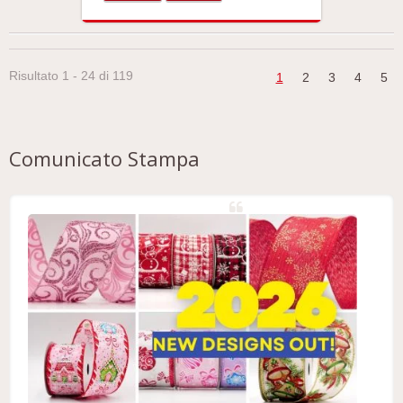
Risultato 1 - 24 di 119
1
2
3
4
5
Comunicato Stampa