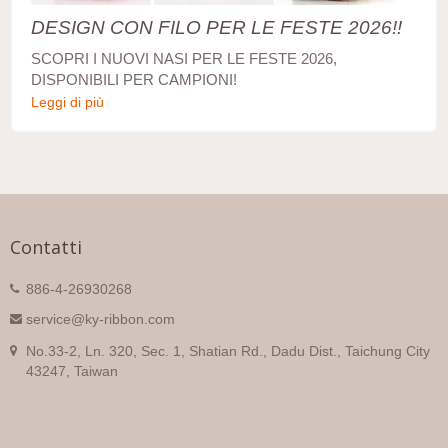
DESIGN CON FILO PER LE FESTE 2026!!
SCOPRI I NUOVI NASI PER LE FESTE 2026,
DISPONIBILI PER CAMPIONI!
Leggi di più
Contatti
886-4-26930268
service@ky-ribbon.com
No.33-2, Ln. 320, Sec. 1, Shatian Rd., Dadu Dist., Taichung City
43247, Taiwan