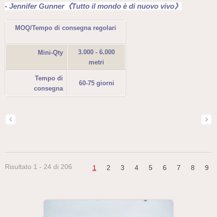
- Jennifer Gunner《Tutto il mondo è di nuovo vivo》
MOQ/Tempo di consegna regolari
3.000 - 6.000
Mini-Qty
metri
Tempo di
60-75 giorni
consegna
Risultato 1 - 24 di 206
1
2
3
4
5
6
7
8
9