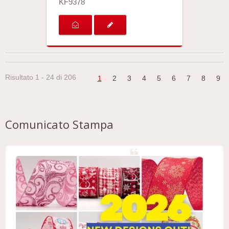
KF9378
Risultato 1 - 24 di 206
1
2
3
4
5
6
7
8
9
Comunicato Stampa