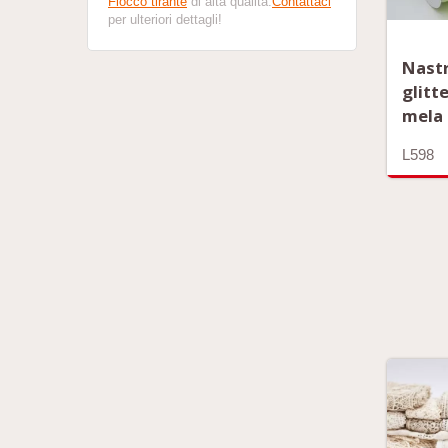
Fiocco tirante
di alta qualità.
Contattaci
per ulteriori dettagli!
Nastr
glitt
mela
L598