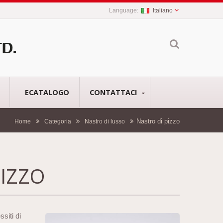
Italiano
ECATALOGO
CONTATTACI
Nastro di pizzo
Home
Categoria
Nastro di lusso
PIZZO
ssiti di