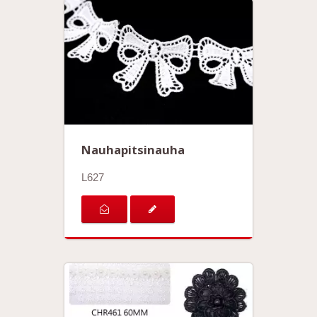
Nauhapitsinauha
L627