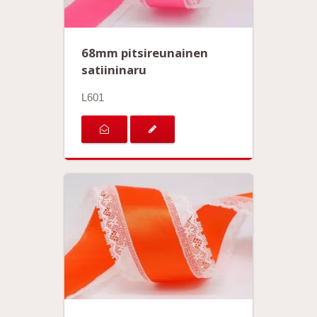
68mm pitsireunainen
satiininaru
L601