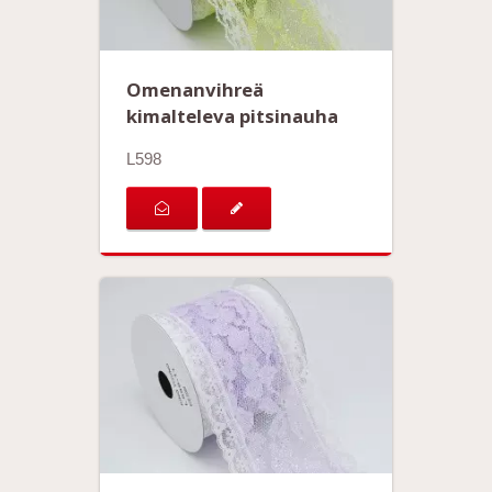
Omenanvihreä
kimalteleva pitsinauha
L598