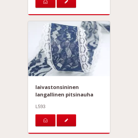
laivastonsininen
langallinen pitsinauha
L593