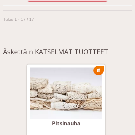
Tulos 1 - 17 / 17
Äskettäin KATSELMAT TUOTTEET
Pitsinauha