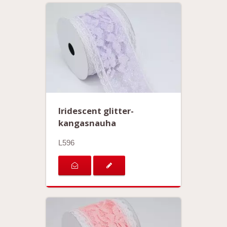
Iridescent glitter-
kangasnauha
L596