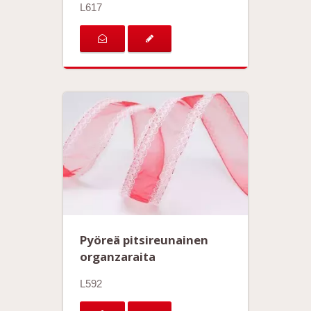
L617
Pyöreä pitsireunainen
organzaraita
L592