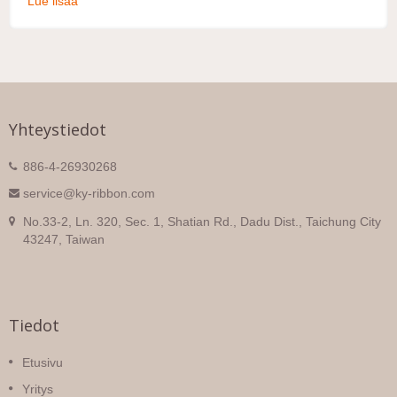
Lue lisää
Yhteystiedot
886-4-26930268
service@ky-ribbon.com
No.33-2, Ln. 320, Sec. 1, Shatian Rd., Dadu Dist., Taichung City
43247, Taiwan
Tiedot
Etusivu
Yritys