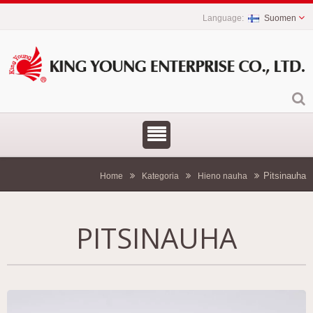
Suomen
Pitsinauha
Home
Kategoria
Hieno nauha
PITSINAUHA