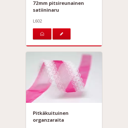
72mm pitsireunainen
satiininaru
L602
Pitkäkuituinen
organzaraita