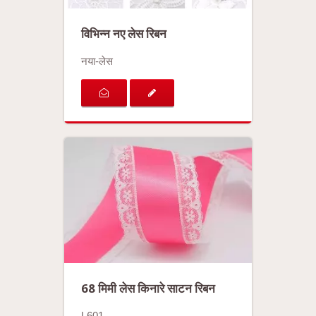
विभिन्न नए लेस रिबन
नया-लेस
68 मिमी लेस किनारे साटन रिबन
L601