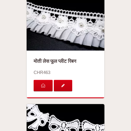
मोती लेस फूल प्लीट रिबन
CHR463