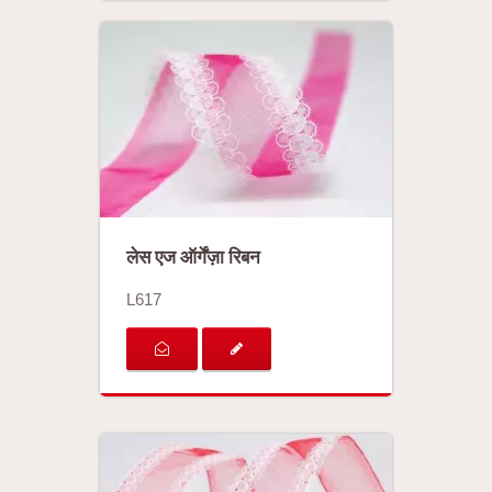
लेस एज ऑर्गेंज़ा रिबन
L617