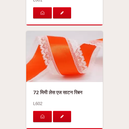
72 मिमी लेस एज साटन रिबन
L602