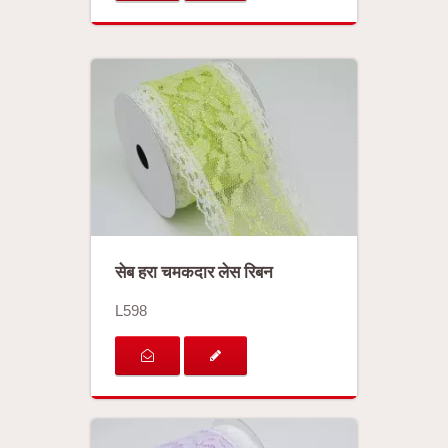
सेब हरा चमकदार लेस रिबन
L598