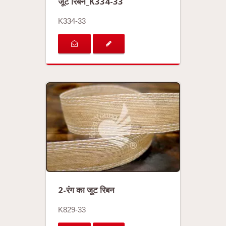
जूट रिबन_K334-33
K334-33
2-रंग का जूट रिबन
K829-33