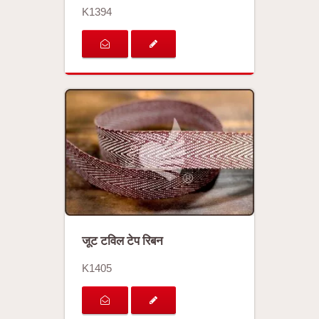
K1394
जूट टविल टेप रिबन
K1405