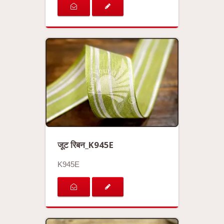
जूट रिबन_K945E
K945E