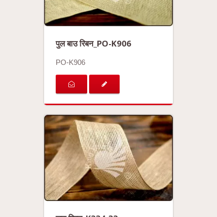
पुल बाउ रिबन_PO-K906
PO-K906