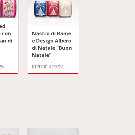
ed
e con
Nastro di Rame
an di
e Design Albero
di Natale "Buon
Natale"
.KF9783.KF9784
25
KF9730.KF9731