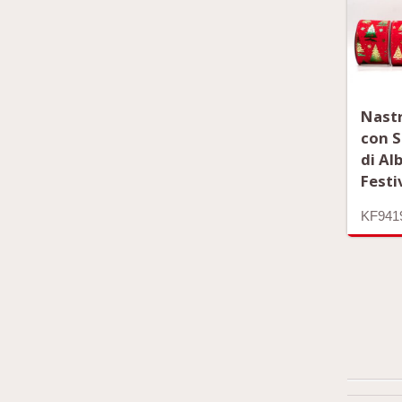
Nast
con S
di Al
Festi
KF941