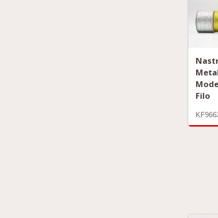
Nast
Metal
Mode
Filo
KF966