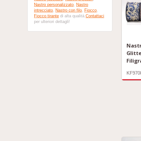
Nastro personalizzato
,
Nastro
intrecciato
,
Nastro con filo
,
Fiocco
,
Fiocco tirante
di alta qualità.
Contattaci
per ulteriori dettagli!
Nast
Glitt
Filig
KF970