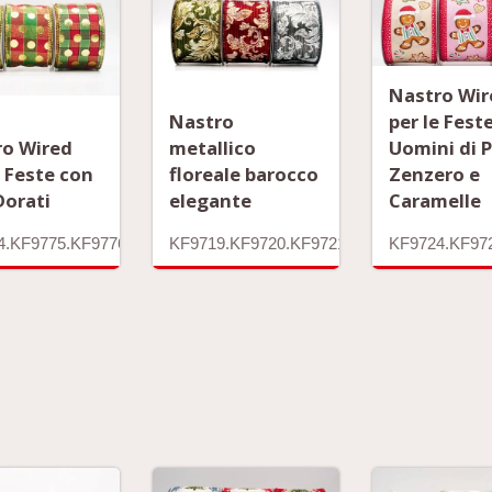
Nastro Wir
Nastro
per le Fest
ro Wired
metallico
Uomini di P
e Feste con
floreale barocco
Zenzero e
Dorati
elegante
Caramelle
4.KF9775.KF9776.KF9777.KF9778.KF9779.KF9780.KF9781.KF9782
KF9719.KF9720.KF9721.KF9722
KF9724.KF97