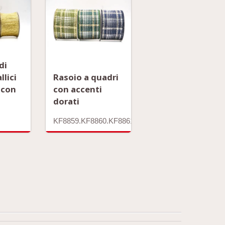
di
llici
Rasoio a quadri
i con
con accenti
dorati
KF8859.KF8860.KF8861.KF8862.KF8863.KF8864