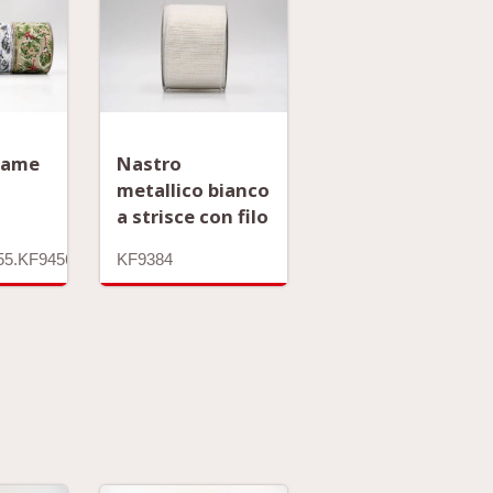
Rame
Nastro
metallico bianco
a strisce con filo
55.KF9456.KF9457
KF9384