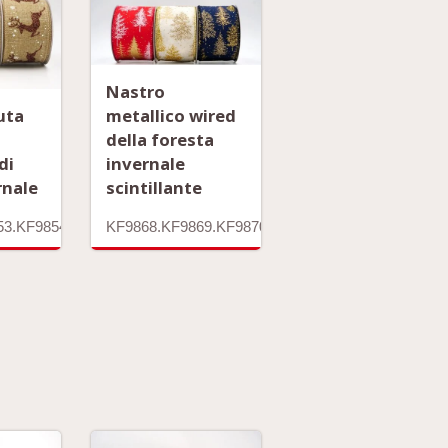
Nastro
uta
metallico wired
della foresta
di
invernale
rnale
scintillante
53.KF9854
KF9868.KF9869.KF9870.KF9871