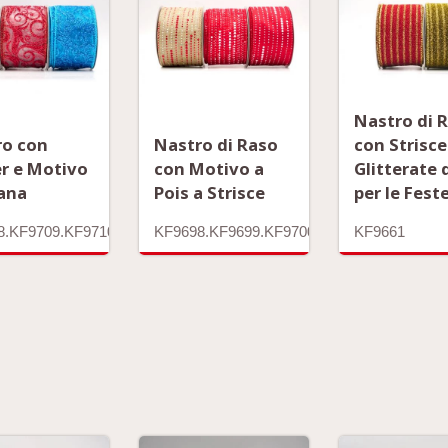
Nastro di 
ro con
Nastro di Raso
con Strisce
er e Motivo
con Motivo a
Glitterate 
rana
Pois a Strisce
per le Fest
8.KF9709.KF9710
KF9698.KF9699.KF9700.KF9701
KF9661