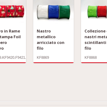
ro in Rame
Nastro
Collezione 
tampa Foil
metallico
nastri meta
bero
arricciato con
scintillant
vo
filo
filo
9.KF9420.F9421.KF9422.KF9423.KF9424
KF8869
KF8868