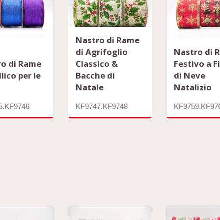
Nastro di Rame
di Agrifoglio
Nastro di 
ro di Rame
Classico &
Festivo a F
lico per le
Bacche di
di Neve
e
Natale
Natalizio
5.KF9746
KF9747.KF9748
KF9759.KF97