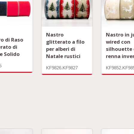
Nastro
Nastro in j
o di Raso
glitterato a filo
wired con
erato di
per alberi di
silhouette 
e Solido
Natale rustici
renna inve
5
KF9826.KF9827
KF9852.KF98