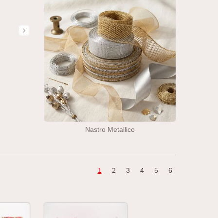
Nastro Metallico
1
2
3
4
5
6