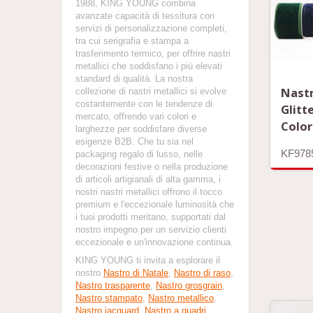
1988, KING YOUNG combina
avanzate capacità di tessitura con
servizi di personalizzazione completi,
tra cui serigrafia e stampa a
trasferimento termico, per offrire nastri
metallici che soddisfano i più elevati
standard di qualità. La nostra
Nastr
collezione di nastri metallici si evolve
costantemente con le tendenze di
Glitt
mercato, offrendo vari colori e
Color
larghezze per soddisfare diverse
esigenze B2B. Che tu sia nel
KF978
packaging regalo di lusso, nelle
decorazioni festive o nella produzione
di articoli artigianali di alta gamma, i
nostri nastri metallici offrono il tocco
premium e l'eccezionale luminosità che
i tuoi prodotti meritano, supportati dal
nostro impegno per un servizio clienti
eccezionale e un'innovazione continua.
KING YOUNG ti invita a esplorare il
nostro
Nastro di Natale
,
Nastro di raso
,
Nastro trasparente
,
Nastro grosgrain
,
Nastro stampato
,
Nastro metallico
,
Nastro jacquard
,
Nastro a quadri
,