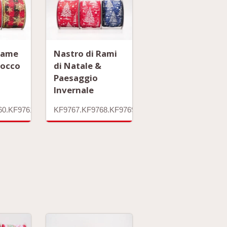
Rame
Nastro di Rami
iocco
di Natale &
Paesaggio
Invernale
60.KF9761.KF9752.KF9763.KF9764.KF9765.KF9766
KF9767.KF9768.KF9769.KF9770.KF9771.KF9772.K