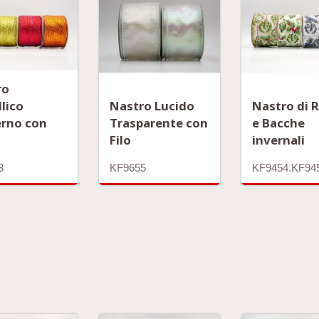
ro
lico
Nastro Lucido
Nastro di 
rno con
Trasparente con
e Bacche
Filo
invernali
3
KF9655
KF9454.KF94