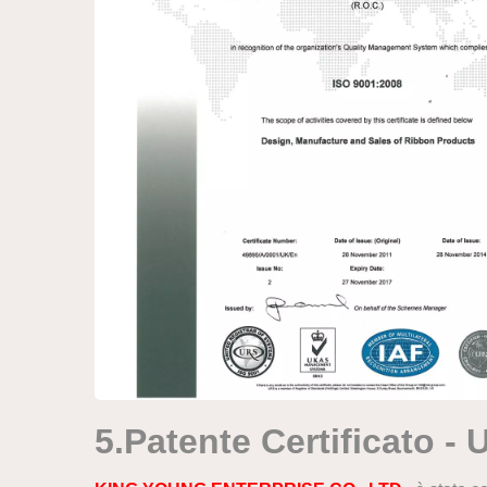
5.
P
atente
C
ertificato
- U