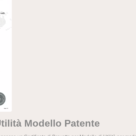
tilità
M
odello
P
atente