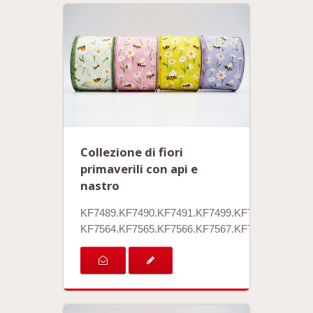
Collezione di fiori
primaverili con api e
nastro
KF7489.KF7490.KF7491.KF7499.KF7500
KF7564.KF7565.KF7566.KF7567.KF7568