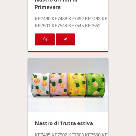
Primavera
KF7480.KF7488.KF7492.KF7493.KF7494.
KF7501.KF7544.KF7545.KF7552
Nastro di frutta estiva
KF7485.KF7502.KF7503.KF7560.KF7569.KF7570