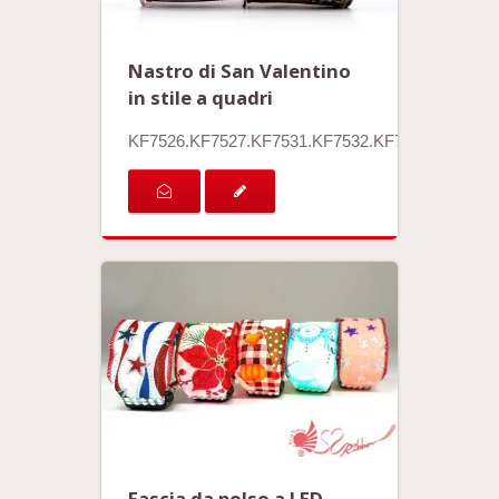
Nastro di San Valentino
in stile a quadri
KF7526.KF7527.KF7531.KF7532.KF7533
Fascia da polso a LED