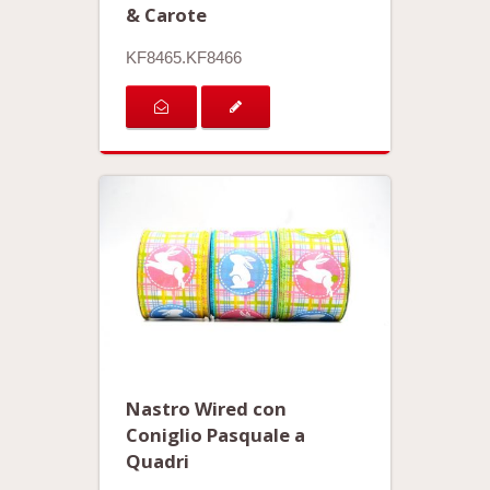
& Carote
KF8465.KF8466
Nastro Wired con
Coniglio Pasquale a
Quadri