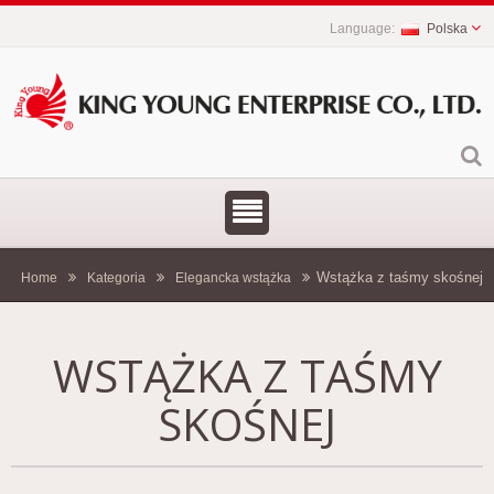
Polska
Wstążka z taśmy skośnej
Home
Kategoria
Elegancka wstążka
WSTĄŻKA Z TAŚMY
SKOŚNEJ