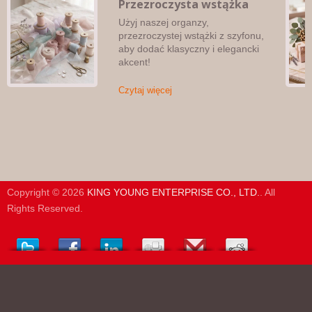
Przezroczysta wstążka
Użyj naszej organzy,
przezroczystej wstążki z szyfonu,
aby dodać klasyczny i elegancki
akcent!
Czytaj więcej
Copyright © 2026
KING YOUNG ENTERPRISE CO., LTD.
. All
Rights Reserved.