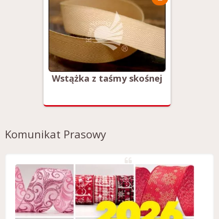
ośnej
Wstążka z taśmy skośnej
Wstąż
Komunikat Prasowy