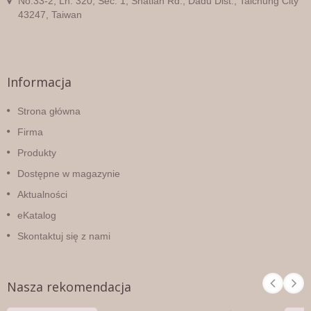
No.33-2, Ln. 320, Sec. 1, Shatian Rd., Dadu Dist., Taichung City
43247, Taiwan
Informacja
Strona główna
Firma
Produkty
Dostępne w magazynie
Aktualności
eKatalog
Skontaktuj się z nami
Nasza rekomendacja