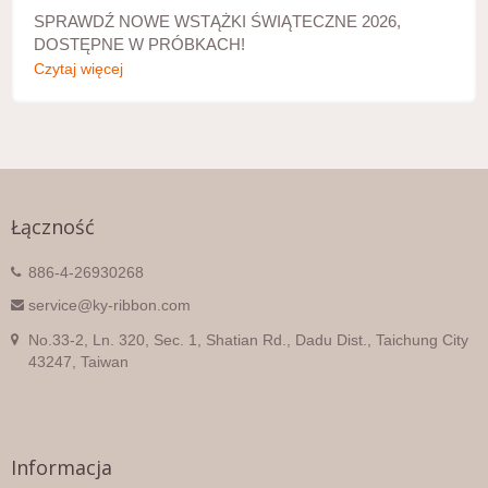
SPRAWDŹ NOWE WSTĄŻKI ŚWIĄTECZNE 2026,
DOSTĘPNE W PRÓBKACH!
Czytaj więcej
Łączność
886-4-26930268
service@ky-ribbon.com
No.33-2, Ln. 320, Sec. 1, Shatian Rd., Dadu Dist., Taichung City
43247, Taiwan
Informacja