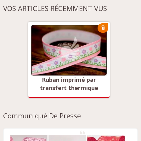
VOS ARTICLES RÉCEMMENT VUS
ar
Ruban imprimé par
Ru
que
transfert thermique
tra
Communiqué De Presse