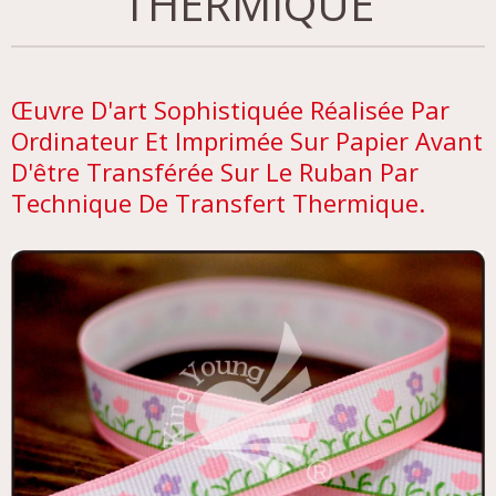
THERMIQUE
Œuvre D'art Sophistiquée Réalisée Par
Ordinateur Et Imprimée Sur Papier Avant
D'être Transférée Sur Le Ruban Par
Technique De Transfert Thermique.