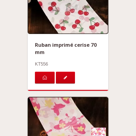
Ruban imprimé cerise 70
mm
KT556