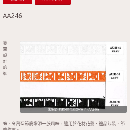
AA246
簍
空
設
計
的
蜘
萬聖節-蜘蛛-壓花緞帶-色卡 (AA246)
蛛，令萬聖節慶增添一股風味，適用於花材花藝、禮品包裝、節
慶佈置。